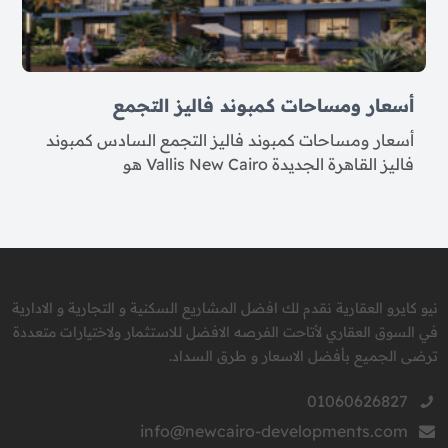
أسعار ومساحات كمبوند فاليز التجمع
أسعار ومساحات كمبوند فاليز التجمع السادس كمبوند
فاليز القاهرة الجديدة Vallis New Cairo هو
نيو كايرو العقارية نقدم لك افضل المشاريع السكنية و التجارية و الادارية
في السوق العقاري لأتاحت الفرصه الافضل للاستثمار ولاختيارات متعددة
ترضى الجميع بأفضل الاسعار و طرق السداد.
01060626827
info@newcairo-developments.com