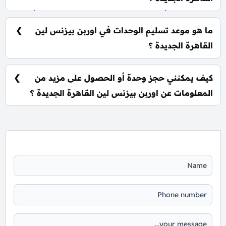
يشمل المول أنظمة ذكية، سلالم ومصاعد بانورامية، أسرع
مولدات كهربائية وإطفاء حرائق، جراجات واسعة،
ما هو موعد تسليم الوحدات في اوربن بيزنس لين
وحراسات أمنية مشددة.
القاهرة الجديدة ؟
يتم تسليم الوحدات خلال عامين فقط من تاريخ التعاقد.
كيف يمكنني حجز وحدة أو الحصول على مزيد من
المعلومات عن اوربن بيزنس لين القاهرة الجديدة ؟
📞 يمكنك التواصل معنا عبر الرقم: 01060626827