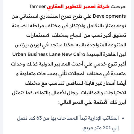
حرصت
شركة تعمير للتطوير العقاري
Tameer
Developments علي طرح صرح استثماري استثنائي من
نوعه يمتاز بالتكامل والابتكار في مختلف مراحله الضامنة
تحقيق أكبر نسب من النجاح بمختلف الاستثمارات
المتنوعة المتواجدة بقلبه ،هكذا ستجد في اوربن بيزنس
لين القاهرة الجديدة Urban Business Lane New Cairo
أكبر تنوع خدمي علي أحدث المعايير الدولية كذلك وحدات
متعددة في مختلف المجالات تأتي بمساحات متفاوتة و
أيضا أسعار غير قابلة للتنافس تتناسب مع مختلف
الاحتياجات والامكانيات لرجال الأعمال بالتملك ،كما تتمثل
أبرز تلك الأنظمة علي النحو التالي:
المكاتب الإدارية تبدأ المساحات بها من 63 كما تصل
إلي 201 متر مربع.