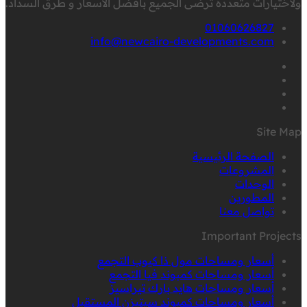
ولاختيارات متعددة ترضى الجميع بأفضل الاسعار و طرق السداد.
01060626827
info@newcairo-developments.com
Site Map
الصفحة الرئيسية
المشروعات
الوحدات
المطورين
تواصل معنا
Important Projects
أسعار ومساحات مول ذا كيوب التجمع
أسعار ومساحات كمبوند فيا التجمع
أسعار ومساحات هايد بارك تيراسيز
أسعار ومساحات كمبوند سيتيزن المستقبل