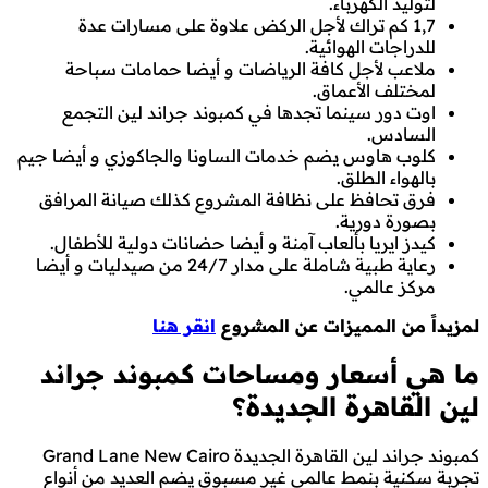
لتوليد الكهرباء.
1,7 كم تراك لأجل الركض علاوة على مسارات عدة
للدراجات الهوائية.
ملاعب لأجل كافة الرياضات و أيضا حمامات سباحة
لمختلف الأعماق.
اوت دور سينما تجدها في كمبوند جراند لين التجمع
السادس.
كلوب هاوس يضم خدمات الساونا والجاكوزي و أيضا جيم
بالهواء الطلق.
فرق تحافظ على نظافة المشروع كذلك صيانة المرافق
بصورة دورية.
كيدز ايريا بألعاب آمنة و أيضا حضانات دولية للأطفال.
رعاية طبية شاملة على مدار 24/7 من صيدليات و أيضا
مركز عالمي.
لمزيداً من المميزات عن المشروع
انقر هنا
ما هي أسعار ومساحات كمبوند جراند
لين القاهرة الجديدة؟
كمبوند جراند لين القاهرة الجديدة Grand Lane New Cairo
تجربة سكنية بنمط عالمي غير مسبوق يضم العديد من أنواع