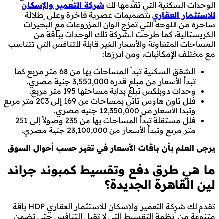
الوحدات السكنية التي تقدمها لك
شركة التعمير والإسكان
للاستثمار العقاري
بتصميمات عصرية فاخرة وعلى إطلالة
ساحرة من اللوحة التي تمزج ألوان المزروعات مع البحيرات
الكريستالية، كما طرحت الشركة تلك الوحدات بباقة من
المساحات المتفاوتة والأسعار الغير قابلة للتنافس التي تتناسب
مع مختلف الإمكانيات، ومن أبرزها:
الشقق السكنية تبدأ المساحات بها من 68 متر مربع كما
تبدأ الأسعار من مبلغ قدره 3,550,000 جنية مصري.
وحدات دوبلكس تبلغ بداية مساحتها 195 متر مربع.
فلل تاون هاوس تأتي بمساحات من 169 إلى 203 متر مربع
وتبدأ الأسعار من 12,350,000 جنيه مصري.
فلل مستقلة تبدأ المساحات بها من 235 وصولاً إلى 251
متر مربع وتبدأ الأسعار من 23,100,000 جنية مصري.
يرجى العلم بأن باقات الأسعار في تغير حسب أحوال السوق
ما هي طرق دفع وتقسيط كمبوند جراند
لين القاهرة الجديدة؟
تقدم لك شركة التعمير والإسكان للاستثمار العقاري HDP باقة
متنوعة من أنظمة التقسيط التي لا تقبل التنافس حتى تضمن