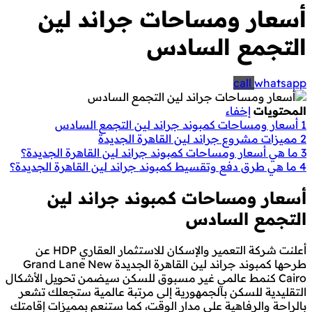
أسعار ومساحات جراند لين
التجمع السادس
call
whatsapp
المحتويات
إخفاء
1
أسعار ومساحات كمبوند جراند لين التجمع السادس
2
مميزات مشروع جراند لين القاهرة الجديدة
3
ما هي أسعار ومساحات كمبوند جراند لين القاهرة الجديدة؟
4
ما هي طرق دفع وتقسيط كمبوند جراند لين القاهرة الجديدة؟
أسعار ومساحات كمبوند جراند لين
التجمع السادس
أعلنت شركة التعمير والإسكان للاستثمار العقاري HDP عن
طرحها كمبوند جراند لين القاهرة الجديدة Grand Lane New
Cairo كنمط عالمي غير مسبوق للسكن سيضمن تحويل الأشكال
التقليدية للسكن بالجمهورية إلى مرتبة عالمية ستجعلك تشعر
بالراحة والرفاهية على مدار الوقت، كما ستنعم بمميزات إقامتك