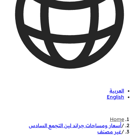
العربية
English
01060626827
Home
/
أسعار ومساحات جراند لين التجمع السادس
/
غير مصنف