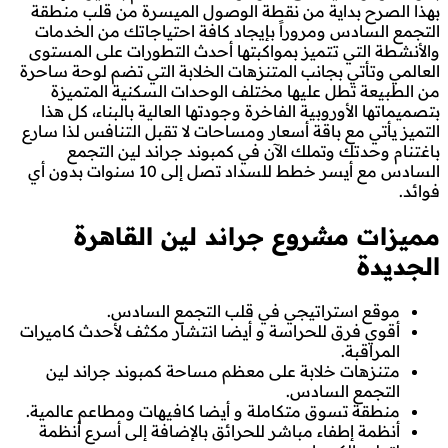
بهذا الصرح بداية من نقطة الوصول الميسرة من قلب منطقة
التجمع السادس ومروراً بإيجاد كافة احتياجاتك من الخدمات
والأنشطة التي تتميز بمواكبتها أحدث التطورات على المستوى
العالمي وتأتي بجانب المتنزهات الخلابة التي تضم لوحة ساحرة
من الطبيعة تطل عليها مختلف الوحدات السكنية المتميزة
بتصميماتها الأوروبية الفاخرة وجودتها العالية بالبناء، كل هذا
التميز يأتي مع باقة أسعار ومساحات لا تقبل التنافس لذا سارع
باغتنام وحدتك وتملك الآن في كمبوند جراند لين التجمع
السادس مع أيسر خطط للسداد تصل إلى 10 سنوات بدون أي
فوائد.
مميزات مشروع جراند لين القاهرة
الجديدة
موقع استراتيجي في قلب التجمع السادس.
أقوي فرق للحراسة و أيضا انتشار مكثف لأحدث كاميرات
المراقبة.
متنزهات خلابة على معظم مساحة كمبوند جراند لين
التجمع السادس.
منطقة تسوق متكاملة و أيضا كافيهات ومطاعم عالمية.
أنظمة إطفاء مباشر للحرائق بالإضافة إلى أسرع أنظمة