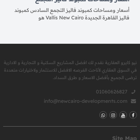
أسعار ومساحات كمبوند فاليز التجمع السادس كمبوند
فاليز القاهرة الجديدة Vallis New Cairo هو
نيو كايرو العقارية نقدم لك افضل المشاريع السكنية و التجارية و الادارية
في السوق العقاري لأتاحت الفرصه الافضل للاستثمار ولاختيارات متعددة
ترضى الجميع بأفضل الاسعار و طرق السداد.
01060626827
info@newcairo-developments.com
Site Map