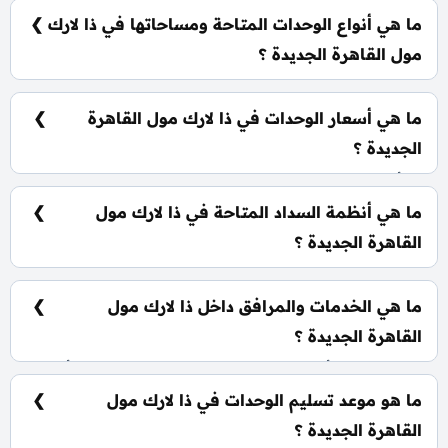
الخامس بالقرب من التسعين الجنوبي ومحور محمد
ما هي أنواع الوحدات المتاحة ومساحاتها في ذا لارك
نجيب.
مول القاهرة الجديدة ؟
يضم المول مجموعة متنوعة من الوحدات الاستثمارية،
تشمل: محلات تجارية: تبدأ من 49 متر² مكاتب إدارية: تبدأ
ما هي أسعار الوحدات في ذا لارك مول القاهرة
من 67 متر² عيادات طبية: تبدأ من 52 متر²
الجديدة ؟
تبدأ الأسعار من 7,020,000 جنيه وتختلف حسب نوع
الوحدة والمساحة، كما أن الأسعار قابلة للتغيير حسب
ما هي أنظمة السداد المتاحة في ذا لارك مول
تطورات السوق.
القاهرة الجديدة ؟
يمكنك حجز وحدتك بدفع مقدم 10% فقط، كما يتم
تقسيط الباقي على فترة تصل إلي 7 سنوات بدون أي
ما هي الخدمات والمرافق داخل ذا لارك مول
فوائد.
القاهرة الجديدة ؟
يشمل المول أنظمة ذكية، سلالم ومصاعد بانورامية، أسرع
مولدات كهربائية وإطفاء حرائق، حديقة للتزلج، وحراسات
ما هو موعد تسليم الوحدات في ذا لارك مول
أمنية مشددة.
القاهرة الجديدة ؟