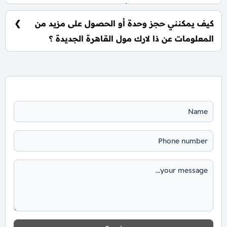
يتم تسليم الوحدات خلال أربع سنوات من تاريخ التعاقد.
كيف يمكنني حجز وحدة أو الحصول على مزيد من
المعلومات عن ذا لارك مول القاهرة الجديدة ؟
📞 يمكنك التواصل معنا عبر الرقم: 01060626827