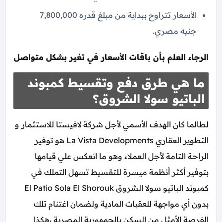
الأسعار تتراوح ببداية من مبلغ قدره 7,800,000
جنيه مصري.
الرجاء العلم بأن باقات الأسعار في تغير بشكل متواصل
ما هي طرق دفع وتقسيط كمبوند
الباتيو سولا الشروق؟
لطالما كان الهدف الأسمي لأجل شركة لافيستا للاستثمار و
التطوير العقاري La Vista Developments هو توفير
الراحة التامة لأجل العملاء وهو ما انعكس علي قيامها
بتوفير أكثر أنظمة ميسرة للتقسيط تسهل التملك في
كمبوند الباتيو سولا الشروق El Patio Sola El Shorouk
بدون أي مواجهة للعقبات المادية ولضمان اغتنام تلك
الفرصة الأمثل من السكن بالجمهورية المصرية ،هكذا