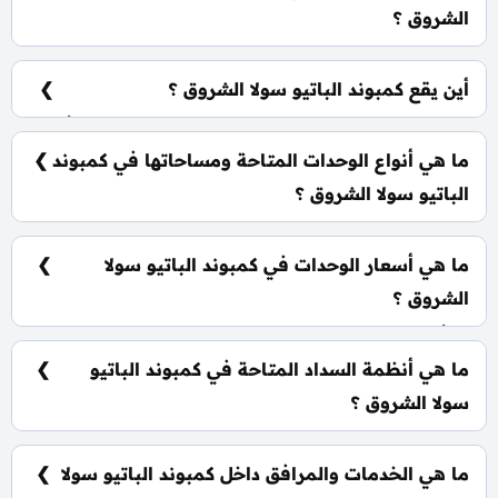
الشروق ؟
شركة لافيستا للتطوير العقاري La Vista Developments.
أين يقع كمبوند الباتيو سولا الشروق ؟
يقع كمبوند الباتيو سولا الشروق علي طريق السويس أمام
بوابة 3 لمدينتي مباشرةً.
ما هي أنواع الوحدات المتاحة ومساحاتها في كمبوند
الباتيو سولا الشروق ؟
يضم الكمبوند مجموعة متنوعة من الوحدات السكنية،
تشمل: شقق سكنية: تبدأ من 119 متر² دوبلكس: تبدأ من
ما هي أسعار الوحدات في كمبوند الباتيو سولا
310 متر² بنتهاوس: تبدأ من 119 متر²
الشروق ؟
تبدأ الأسعار من 7,800,000 جنيه وتختلف حسب نوع
الوحدة والمساحة، كما أن الأسعار قابلة للتغيير حسب
ما هي أنظمة السداد المتاحة في كمبوند الباتيو
تطورات السوق.
سولا الشروق ؟
يمكنك حجز وحدتك بدفع مقدم 5% فقط، كما يتم تقسيط
الباقي على فترة تصل إلي 10 سنوات بدون أي فوائد.
ما هي الخدمات والمرافق داخل كمبوند الباتيو سولا