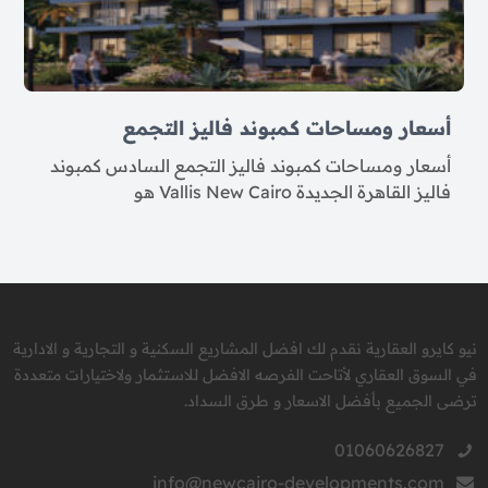
أسعار ومساحات كمبوند فاليز التجمع
أسعار ومساحات كمبوند فاليز التجمع السادس كمبوند
فاليز القاهرة الجديدة Vallis New Cairo هو
نيو كايرو العقارية نقدم لك افضل المشاريع السكنية و التجارية و الادارية
في السوق العقاري لأتاحت الفرصه الافضل للاستثمار ولاختيارات متعددة
ترضى الجميع بأفضل الاسعار و طرق السداد.
01060626827
info@newcairo-developments.com