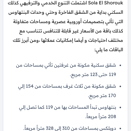
Sola El Shorouk اشتملت التنوع الخدمي والترفيهي كذلك
السكني بداية من الشقق الفاخرة وحتي وحدات البنتهاوس
التي تأتي بتصميمات أوروبية عصرية ومساحات متفاوتة
كذلك باقة من الأسعار غير قابلة للتنافس تتناسب مع
مختلف احتياجات و أيضا إمكانيات عملائها ،ومن أبرز تلك
الباقات ما يلي:
شقق سكنية مكونة من غرفتين تأتي بمساحات من
119 حتى 123 متر مربع.
شقق مكونة من ثلاث غرف بمساحات من 154 إلي
170 متر مربع.
بنتهاوس تبدأ المساحات بها من 119 كما تصل إلي
208 متراً مربعاً.
دوبلكس بمساحات من 310 إلي 328 متراً مربعاً.