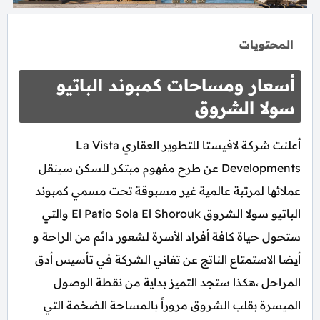
المحتويات
أسعار ومساحات كمبوند الباتيو
سولا الشروق
أعلنت شركة لافيستا للتطوير العقاري La Vista
Developments عن طرح مفهوم مبتكر للسكن سينقل
عملائها لمرتبة عالمية غير مسبوقة تحت مسمي كمبوند
الباتيو سولا الشروق El Patio Sola El Shorouk والتي
ستحول حياة كافة أفراد الأسرة لشعور دائم من الراحة و
أيضا الاستمتاع الناتج عن تفاني الشركة في تأسيس أدق
المراحل ،هكذا ستجد التميز بداية من نقطة الوصول
الميسرة بقلب الشروق مروراً بالمساحة الضخمة التي