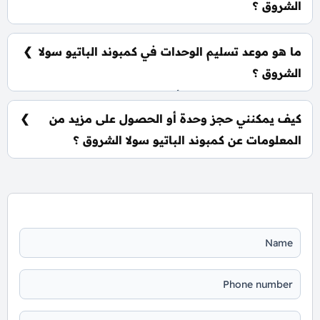
الشروق ؟
يشمل الكمبوند 2 كلوب هاوس، متنزهات شاسعة، نادي
اجتماعي، 2 كيدز ايريا، حمامات سباحة، ومناطق تجارية.
ما هو موعد تسليم الوحدات في كمبوند الباتيو سولا
الشروق ؟
يتم تسليم الوحدات خلال أربع سنوات من تاريخ التعاقد، مع
إمكانية التسليم نصف تشطيب أو تشطيب كامل حسب
كيف يمكنني حجز وحدة أو الحصول على مزيد من
رغبة العميل.
المعلومات عن كمبوند الباتيو سولا الشروق ؟
📞 يمكنك التواصل معنا عبر الرقم: 01060626827