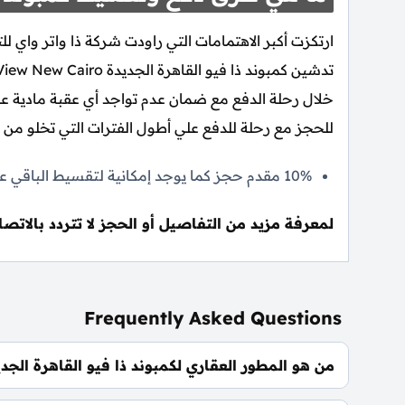
خلال رحلة الدفع مع ضمان عدم تواجد أي عقبة مادية ع
للحجز مع رحلة للدفع علي أطول الفترات التي تخلو من أي 
10% مقدم حجز كما يوجد إمكانية لتقسيط الباقي علي فترة تصل إلي 7 سنوات بقيم متساوية.
لمعرفة مزيد من التفاصيل أو الحجز لا تتردد بالاتصا
Frequently Asked Questions
من هو المطور العقاري لكمبوند ذا فيو القاهرة الجدي
شركة ذا واتر واي للتطوير العقاري The Waterway Developments.