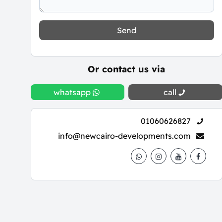
Send
Or contact us via
whatsapp
call
01060626827
info@newcairo-developments.com