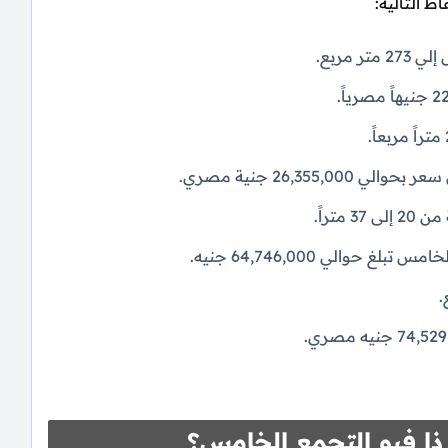
ط التالية:
والي 64,746,000 جنيه.
ا فيو التجمع الخامس؟