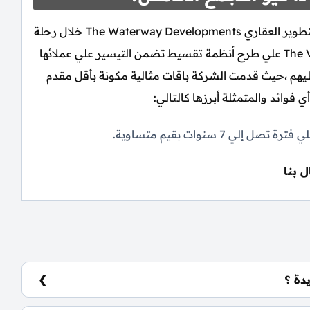
ارتكزت أكبر الاهتمامات التي راودت شركة ذا واتر واي للتطوير العقاري The Waterway Developments خلال رحلة
تدشين كمبوند ذا فيو القاهرة الجديدة The View New Cairo علي طرح أنظمة تقسيط تضمن التيسير علي عملائها
ليهم ،حيث قدمت الشركة باقات مثالية مكونة بأقل مقدم
فوائد والمتمثلة أبرزها كالتالي:
ل بنا
دة ؟