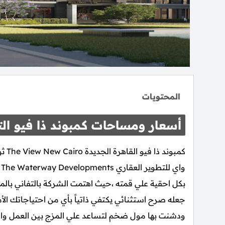
المحتويات
أسعار ومساحات كمبوند ذا فيو ا
كمبو
و
بكل احقية علي قمته ،حيث اهتمت الشركة بالتفاني بال
جعله صرح استثنائي يكتفي ذاتياً بأي من احتياجاتك ال
ودشنت بها مول ضخم لتساعد علي المزج بين العمل والسك