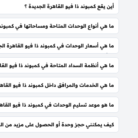
أين يقع كمبوند ذا فيو القاهرة الجديدة ؟
يقع كمبوند ذا فيو القاهرة الجديدة في قلب التجمع الخ
ما هي أنواع الوحدات المتاحة ومساحاتها في كمبوند 
422 متر² مكاتب إدارية: تبدأ من 262 متر²
ما هي أسعار الوحدات في كمبوند ذا فيو القاهرة الج
تبدأ الأسعار من 22,676,000 جنيه و
تطورات السوق.
ما هي أنظمة السداد المتاحة في كمبوند ذا فيو القا
يمكنك حجز وحدتك بدفع مقدم 10% فقط، كما يتم تقسيط الباقي على فترة تصل إلي 7 سنوات بدون أي فوائد.
ما هي الخدمات والمرافق داخل كمبوند ذا فيو القاهر
يشمل الكمبوند مساحات خضراء واسعة، بحيرات صناعية،
سباحة، ومناطق تجارية.
ما هو موعد تسليم الوحدات في كمبوند ذا فيو القاهر
يتم تسليم الوحدات خلال سنتين من تاريخ التعاقد، م
العميل.
كيف يمكنني حجز وحدة أو الحصول على مزيد من المع
📞 يمكنك التواصل معنا عبر الرقم: 01060626827