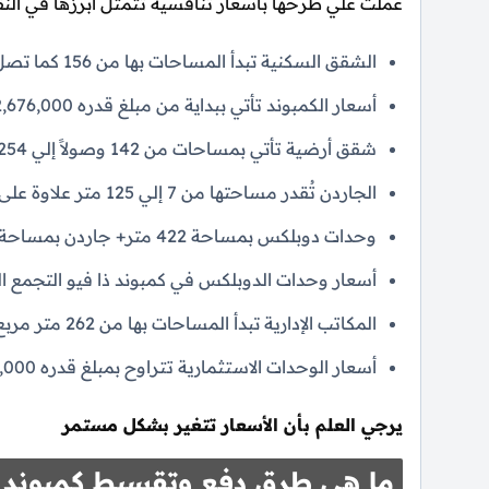
عملت علي طرحها بأسعار تنافسية تتمثل أبرزها في النقا
الشقق السكنية تبدأ المساحات بها من 156 كما تصل إلي 273 متر مربع.
أسعار الكمبوند تأتي ببداية من مبلغ قدره 22,676,000 جنيهاً مصرياً.
شقق أرضية تأتي بمساحات من 142 وصولاً إلي 254 متراً مربعاً.
الجاردن تُقدر مساحتها من 7 إلي 125 متر علاوة على سعر بحوالي 26,355,000 جنية مصري.
وحدات دوبلكس بمساحة 422 متر+ جاردن بمساحة من 20 إلى 37 متراً.
أسعار وحدات الدوبلكس في كمبوند ذا فيو التجمع الخامس تبلغ ح
المكاتب الإدارية تبدأ المساحات بها من 262 متر مربع.
أسعار الوحدات الاستثمارية تتراوح بمبلغ قدره 74,529,000 جنيه مصري.
يرجي العلم بأن الأسعار تتغير بشكل مستمر
ما هي طرق دفع وتقسيط كمبوند ذ