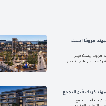
بوند جروفا ايست
 جروفا ايست هيلز
 شركة حسن علام للتطوير
وند كريك فيو التجمع
 كريك فيو التجمع
و للتطوير العقاري