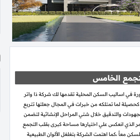
لتجمع الخامس
ند ذا فيو القاهرة الجديدة The View New Cairo ثورة في اساليب السكن المحلية تقدمها لك شركة ذا واتر
اي للتطوير العقاري The Waterway Developments كحصيلة لما تمتلكه من خبرات في المجال جعلتها تتربع
مجهودات والتدقيق خلال شتي المراحل الإنشائية لتضمن
أمر الذي انعكس علي اختيارها مساحة كبرى بقلب التجمع
ن معاً ،كما اهتمت الشركة بتغلغل الألوان الطبيعية