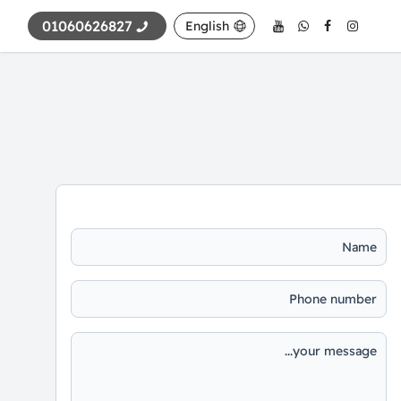
01060626827
English