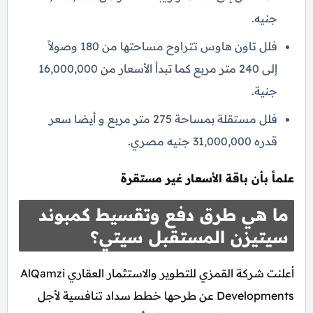
جنيه.
فلل تاون هاوس تتراوح مساحتها من 180 وصولاً
إلى 240 متر مربع كما تبدأ الأسعار من 16,000,000
جنية.
فلل مستقلة بمساحة 275 متر مربع و أيضا سعر
قدره 31,000,000 جنيه مصري.
علماً بأن باقة الأسعار غير مستقرة
ما هي طرق دفع وتقسيط كمبوند
سيتيزن المستقبل سيتي؟
أعلنت شركة القمزي للتطوير والاستثمار العقاري AlQamzi
Developments عن طرحها خطط سداد تنافسية لأجل