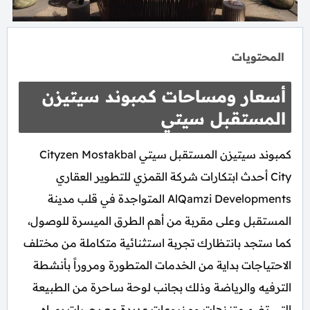
المحتويات
أسعار ومساحات كمبوند سيتيزن
المستقبل سيتي
كمبوند سيتيزن المستقبل سيتي Cityzen Mostakbal
City أحدث ابتكارات شركة القمزي للتطوير العقاري
AlQamzi Developments المتواجدة في قلب مدينة
المستقبل وعلى مقربة من أهم الطرق الميسرة للوصول،
كما ستجد بانتظارك تجربة استثنائية متكاملة من مختلف
الاحتياجات بداية من الخدمات المتطورة ومروراً بأنشطة
الترفيه والرياضة وذلك بجانب لوحة ساحرة من الطبيعة
التي تضم متنزهات ومزروعات عديدة مع بحيرات بمياه