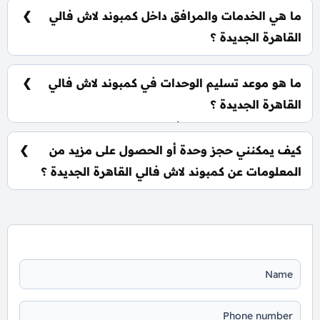
الباقي على فترة تصل إلي 8 سنوات بدون أي فوائد.
ما هي الخدمات والمرافق داخل كمبوند لاش فالي
القاهرة الجديدة ؟
يشمل الكمبوند مساحات خضراء واسعة، بحيرات صناعية،
نادي اجتماعي، مناطق ترفيهية للأطفال، حمامات سباحة،
ما هو موعد تسليم الوحدات في كمبوند لاش فالي
ومناطق تجارية.
القاهرة الجديدة ؟
يتم تسليم الوحدات خلال أربع سنوات من تاريخ التعاقد، مع
إمكانية التسليم نصف تشطيب أو تشطيب كامل حسب
كيف يمكنني حجز وحدة أو الحصول على مزيد من
رغبة العميل.
المعلومات عن كمبوند لاش فالي القاهرة الجديدة ؟
📞 يمكنك التواصل معنا عبر الرقم: 01060626827