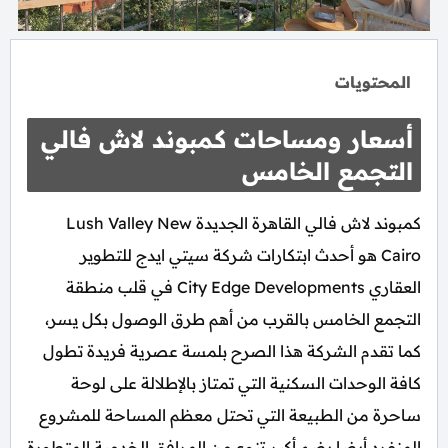
المحتويات
أسعار ومساحات كمبوند لاش فالي
التجمع الخامس
كمبوند لاش فالي القاهرة الجديدة Lush Valley New
Cairo هو أحدث ابتكارات شركة سيتي ايدج للتطوير
العقاري City Edge Developments في قلب منطقة
التجمع الخامس بالقرب من أهم طرق الوصول بكل يسر،
كما تقدم الشركة هذا الصرح بلمسة عصرية فريدة تطول
كافة الوحدات السكنية التي تمتاز بالإطلالة على لوحة
ساحرة من الطبيعة التي تحتل معظم المساحة للمشروع
المنفرد أيضا بضم أكبر تنوع من المرافق الخدمية المتطورة