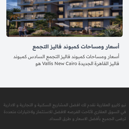
أسعار ومساحات كمبوند فاليز التجمع
أسعار ومساحات كمبوند فاليز التجمع السادس كمبوند
فاليز القاهرة الجديدة Vallis New Cairo هو
نيو كايرو العقارية نقدم لك افضل المشاريع السكنية و التجارية و الادارية
في السوق العقاري لأتاحت الفرصه الافضل للاستثمار ولاختيارات متعددة
ترضى الجميع بأفضل الاسعار و طرق السداد.