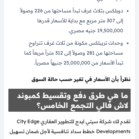
دوبلكس بثلاث غرف تبدأ مساحتها من 226 وصولاً
إلى 307 متر مربع مع بداية للأسعار قدرها
19,500,000 جنيه مصري.
وحدات تريبلكس مكونة من ثلاث غرف تتراوح
مساحتها من 281 وصولاً إلى 312 متراً مربعاً كما
تبدأ الأسعار من 25,000,000 جنيهاً مصرياً.
نظراً بأن الأسعار في تغير حسب حالة السوق
ما هي طرق دفع وتقسيط كمبوند
لاش فالي التجمع الخامس؟
تقدم لك شركة سيتي ايدج للتطوير العقاري City Edge
Developments خطط سداد تنافسية لأجل ضمان تسهيل