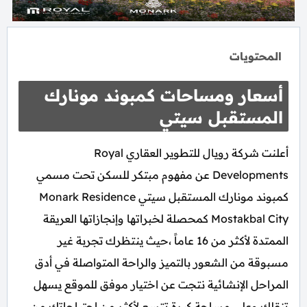
المحتويات
أسعار ومساحات كمبوند مونارك
المستقبل سيتي
أعلنت شركة رويال للتطوير العقاري Royal
Developments عن مفهوم مبتكر للسكن تحت مسمي
كمبوند مونارك المستقبل سيتي Monark Residence
Mostakbal City كمحصلة لخبراتها وإنجازاتها العريقة
الممتدة لأكثر من 16 عاماً ،حيث ينتظرك تجربة غير
مسبوقة من الشعور بالتميز والراحة المتواصلة في أدق
المراحل الإنشائية نتجت عن اختيار موفق للموقع يسهل
تنقلك وعلي مساحة كبرة تتسع لأكثر من احتياجاتك من