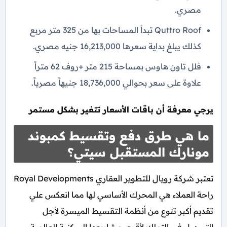
مصري.
Quttro Roof تبدأ المساحات بها من 325 متر مربع
كذلك يبلغ بداية سعرها 16,213,000 جنيه مصري.
فلل تاون هاوس بمساحة 215 متر +روف 62 متراً
علاوة على سعر بحوالي 18,736,000 جنيهاً مصرياً.
يرجي معرفة أن باقات الأسعار تتغير بشكل مستمر
ما هي طرق دفع وتقسيط كمبوند
مونارك المستقبل سيتي؟
تعتبر شركة رويال للتطوير العقاري Royal Developments
راحة العملاء هي المحرك الأساسي لها مما انعكس علي
تقديم أكبر تنوع من أنظمة التقسيط الميسرة لأجل