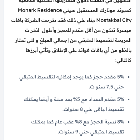
التسهيل في التملك لأقوي مشاريعها السكنية العالمية
كمبوند مونارك المستقبل سيتي Monark Residence
Mostakbal City ،بناء علي ذلك فقد طرحت الشركة باقات
ميسرة تتكون من أقل مقدم للحجز وأطول الفترات
المريحة لتقسيط المتبقي من إجمالي المبلغ والتي تمتاز
بالخلو من أي باقات فوائد علي الإطلاق وتأتي أبرزها
كالتالي:
5% مقدم حجز كما يوجد إمكانية لتقسيط المتبقي
حتي 7,5 سنوات.
5% مقدم السداد مع 5% بعد سنة و أيضا يمكنك
تقسيط الباقي علي 8 سنوات.
8% نسبة الحجز مع 8% عقب عام كما يمكنك
تقسيط المتبقي حتي 9 سنوات.