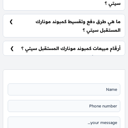
سيتي ؟
وحدات سكنية فاخرة تتراوح ببداية مساحة قدرها 125 متر
مربع و أيضا سعر بحوالي 7,000,000 جنية مصري.
ما هي طرق دفع وتقسيط كمبوند مونارك
المستقبل سيتي ؟
باقات تقسيط ميسرة بمقدم حجز 5% كما يتم تقسيط
الباقي علي فترة تصل إلي 10 سنوات بدون فوائد.
أرقام مبيعات كمبوند مونارك المستقبل سيتي ؟
للاستفسارات أو الحجز اتصل علي: 01060626827