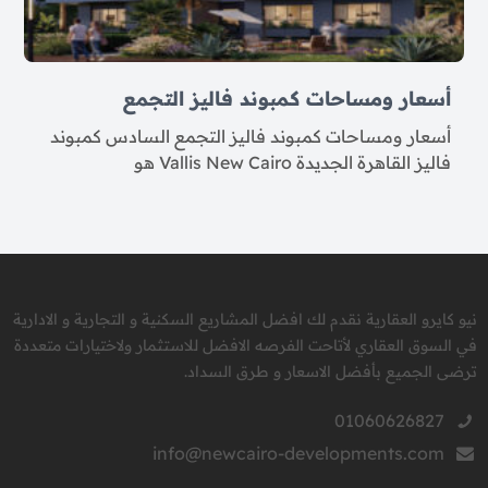
أسعار ومساحات كمبوند فاليز التجمع
أسعار ومساحات كمبوند فاليز التجمع السادس كمبوند
فاليز القاهرة الجديدة Vallis New Cairo هو
نيو كايرو العقارية نقدم لك افضل المشاريع السكنية و التجارية و الادارية
في السوق العقاري لأتاحت الفرصه الافضل للاستثمار ولاختيارات متعددة
ترضى الجميع بأفضل الاسعار و طرق السداد.
01060626827
info@newcairo-developments.com