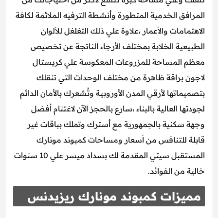
المرافق الخدمية المتطورة وأنشطة الترفيه الملائمة لكافة
الاهتمامات والأعمار ،علاوة علي ذلك التغلغل للألوان
الطبيعية الخلابة بمختلف الأرجاء الناتجة عن تخصيص
معظم المساحة للمزروعات المعكوسة علي كريستال
لاجون براقة ظاهرة من مختلف الوحدات التي تنقلك
بتصميماتها لأرقي المدن الأوروبية وتُشعرك بالأمان الدائم
لجودتها العالية بالبناء ،سارع بالحجز الآن لاغتنام أفضل
وجهة سكنية بالجمهورية مع أسترك وتملك بباقات غير
قابلة للتنافس من أسعار ومساحات كمبوند مونارك
المستقبل سيتي المقدمة لك بسداد ميسر علي 10 سنوات
خالية من الفوائد.
مميزات كمبوند مونارك ريزيدنس