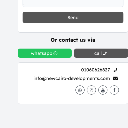
Send
Or contact us via
whatsapp
call
01060626827
info@newcairo-developments.com