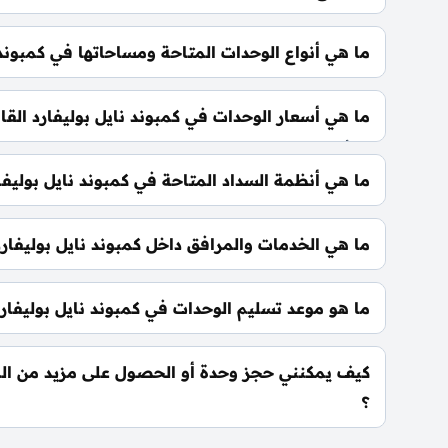
يقع كمبوند نايل بوليفارد القاهرة الجديدة في قلب ال
ما هي أنواع الوحدات المتاحة ومساحاتها في كمبوند ن
متر²
ما هي أسعار الوحدات في كمبوند نايل بوليفارد القاه
تبدأ الأسعار من 7,300,000 جنيه وتخ
تطورات السوق.
ما هي أنظمة السداد المتاحة في كمبوند نايل بوليفار
يمكنك حجز وحدتك بدفع مقدم 5% فقط، كما يتم تقسيط الباقي على فترة تصل إلي 8 سنوات بدون أي فوائد.
ما هي الخدمات والمرافق داخل كمبوند نايل بوليفارد
يشمل الكمبوند مساحات خضراء واسعة، بحيرات صناعية،
سباحة، ومناطق تجارية.
ما هو موعد تسليم الوحدات في كمبوند نايل بوليفارد
يتم تسليم الوحدات خلال ثلاث سنوات من تاريخ التعا
رغبة العميل.
كيف يمكنني حجز وحدة أو الحصول على مزيد من المع
؟
📞 يمكنك التواصل معنا عبر الرقم: 01060626827