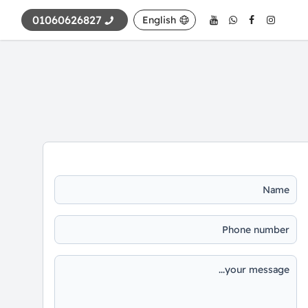
01060626827
English