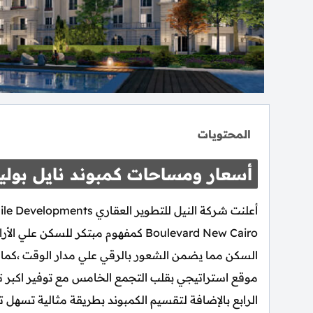
المحتويات
أسعار ومساحات كمبوند نايل بوليف
Boulevard New Cairo كمفهوم مبتكر ل
السكن مما يضمن الشعور بالرقي علي مدار الوقت ،كما ا
موقع استراتيجي بقلب التجمع الخامس مع توفير اكبر تن