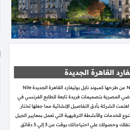
ارد القاهرة الجديدة
أعلنت شركة النيل للتطوير العقاري Nile Developments عن طرحها كمبوند نايل بوليفارد القاهرة الجديدة Nile
لسكن علي الأراضي المصرية بتصميمات فريدة تابعة للطابع الفرنسي في
هتمت الشركة بأدق التفاصيل الإنشائية مما جعلها تختار
وع للخدمات والأنشطة الترفيهية التي تعمل بمعايير الجيل
الرابع بالإضافة لتقسيم الكمبوند بطريقة مثالية تسهل تنقلك وحصولك علي احتياجاتك بوقت من 3 إلي 5 دقائق