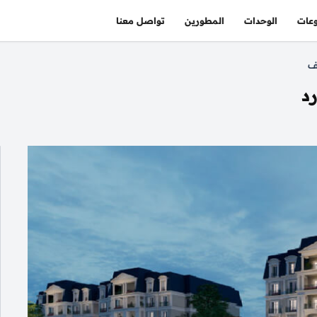
عات
الوحدات
المطورين
تواصل معنا
ف
د