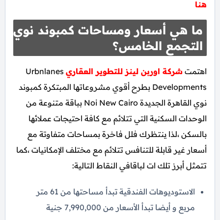
هنا
ما هي أسعار ومساحات كمبوند نوي
التجمع الخامس؟
اهتمت
شركة اوربن لينز للتطوير العقاري
Urbnlanes
Developments بطرح أقوي مشروعاتها المبتكرة كمبوند
نوي القاهرة الجديدة Noi New Cairo بباقة متنوعة من
الوحدات السكنية التي تتلائم مع كافة احتيجات عملائها
بالسكن ،لذا ينتظرك فلل فاخرة بمساحات متفاوتة مع
أسعار غير قابلة للتنافس تتلائم مع مختلف الإمكانيات ،كما
تتمثل أبرز تلك ات لباقافي النقاط التالية:
الاستوديوهات الفندقية تبدأ مساحتها من 61 متر
مربع و أيضا تبدأ الأسعار من 7,990,000 جنية