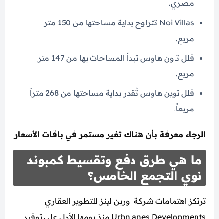
مصري.
Noi Villas تتراوح بداية مساحتها من 150 متر
مربع.
فلل تاون هاوس تبدأ المساحات بها من 147 متر
مربع.
فلل توين هاوس تُقدر بداية مساحتها من 268 متراً
مربعاً.
الرجاء معرفة بأن هناك تغير مستمر في باقات الأسعار
ما هي طرق دفع وتقسيط كمبوند
نوي التجمع الخامس؟
ترتكز اهتمامات شركة اوربن لينز للتطوير العقاري
Urbnlanes Developments منذ يومها الأول علي توفير