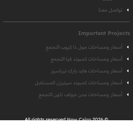
تواصل معنا
Important Projects
أسعار ومساحات مول ذا كيوب التجمع
أسعار ومساحات كمبوند فيا التجمع
أسعار ومساحات هايد بارك تيراسيز
أسعار ومساحات كمبوند سيتيزن المستقبل
أسعار ومساحات مدن جولف تاون التجمع
New Cairo
© 2026 All rights reserved