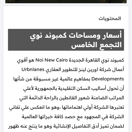
المحتويات
أسعار ومساحات كمبوند نوي
التجمع الخامس
كمبوند نوي القاهرة الجديدة Noi New Cairo هو أقوي
أعمال شركة اوربن لينز للتطوير العقاري Urbnlanes
Developments بمفاهيم عالمية غير مسبوقة من شأنها
أن تحول أساليب السكن التقليدية بالجمهورية لأعلي
المراتب الضامنة شعور القانطين بالراحة الدائمة التي
تعتبرها الشركة أولي اهتماماتها ،وهو ما انعكس علي تفاني
الشركة في المجهود مع حصد كافة خبراتها العالمية
لضمان تميز أدق التفاصيل الإنشائية وهو ما ينتج عنه ظهور