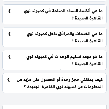
تبدأ الأسعار من 7,990,000 جنيه وتختلف حسب نوع
الوحدة والمساحة، كما أن الأسعار قابلة للتغيير حسب
ما هي أنظمة السداد المتاحة في كمبوند نوي
تطورات السوق.
القاهرة الجديدة ؟
يمكنك حجز وحدتك بدفع مقدم 5% فقط، كما يتم تقسيط
الباقي على فترة تصل إلي 10 سنوات بدون أي فوائد.
ما هي الخدمات والمرافق داخل كمبوند نوي
القاهرة الجديدة ؟
يشمل الكمبوند مساحات خضراء واسعة، بحيرات صناعية،
نادي اجتماعي، مناطق ترفيهية للأطفال، حمامات سباحة،
ما هو موعد تسليم الوحدات في كمبوند نوي
ومناطق تجارية.
القاهرة الجديدة ؟
يتم تسليم الوحدات خلال أربع سنوات من تاريخ التعاقد، مع
إمكانية التسليم نصف تشطيب أو تشطيب كامل حسب
كيف يمكنني حجز وحدة أو الحصول على مزيد من
رغبة العميل.
المعلومات عن كمبوند نوي القاهرة الجديدة ؟
📞 يمكنك التواصل معنا عبر الرقم: 01060626827