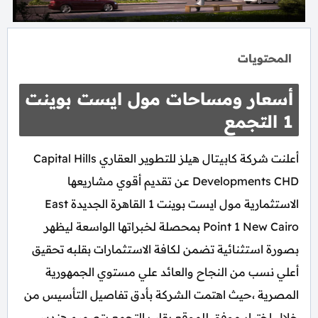
المحتويات
أسعار ومساحات مول ايست بوينت
1 التجمع
أعلنت شركة كابيتال هيلز للتطوير العقاري Capital Hills
Developments CHD عن تقديم أقوي مشاريعها
الاستثمارية مول ايست بوينت 1 القاهرة الجديدة East
Point 1 New Cairo بمحصلة لخبراتها الواسعة ليظهر
بصورة استثنائية تضمن لكافة الاستثمارات بقلبه تحقيق
أعلي نسب من النجاح والعائد علي مستوي الجمهورية
المصرية ،حيث اهتمت الشركة بأدق تفاصيل التأسيس من
خلال اختيار موفق للموقع بقلب التجمع بتصميم هندسي