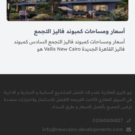
أسعار ومساحات كمبوند فاليز التجمع
أسعار ومساحات كمبوند فاليز التجمع السادس كمبوند
فاليز القاهرة الجديدة Vallis New Cairo هو
نيو كايرو العقارية نقدم لك افضل المشاريع السكنية و التجارية و الادارية
في السوق العقاري لأتاحت الفرصه الافضل للاستثمار ولاختيارات متعددة
ترضى الجميع بأفضل الاسعار و طرق السداد.
01060626827
info@newcairo-developments.com