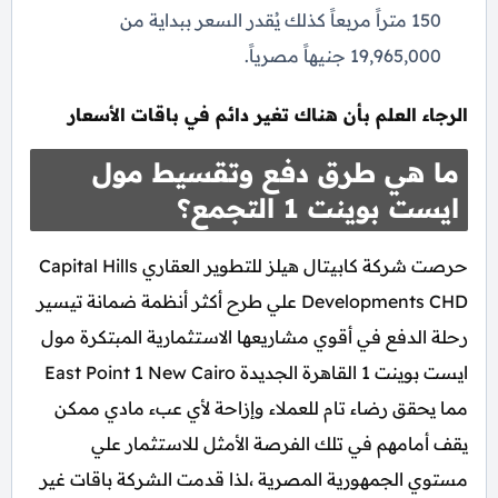
150 متراً مربعاً كذلك يُقدر السعر ببداية من
19,965,000 جنيهاً مصرياً.
الرجاء العلم بأن هناك تغير دائم في باقات الأسعار
ما هي طرق دفع وتقسيط مول
ايست بوينت 1 التجمع؟
حرصت شركة كابيتال هيلز للتطوير العقاري Capital Hills
Developments CHD علي طرح أكثر أنظمة ضمانة تيسير
رحلة الدفع في أقوي مشاريعها الاستثمارية المبتكرة مول
ايست بوينت 1 القاهرة الجديدة East Point 1 New Cairo
مما يحقق رضاء تام للعملاء وإزاحة لأي عبء مادي ممكن
يقف أمامهم في تلك الفرصة الأمثل للاستثمار علي
مستوي الجمهورية المصرية ،لذا قدمت الشركة باقات غير