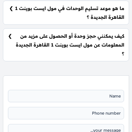
مولدات كهربائية وإطفاء حرائق، جراجات واسعة،
ما هو موعد تسليم الوحدات في مول ايست بوينت 1
وحراسات أمنية مشددة.
القاهرة الجديدة ؟
يتم تسليم الوحدات خلال ثلاث سنوات من تاريخ التعاقد.
كيف يمكنني حجز وحدة أو الحصول على مزيد من
المعلومات عن مول ايست بوينت 1 القاهرة الجديدة
؟
📞 يمكنك التواصل معنا عبر الرقم: 01060626827