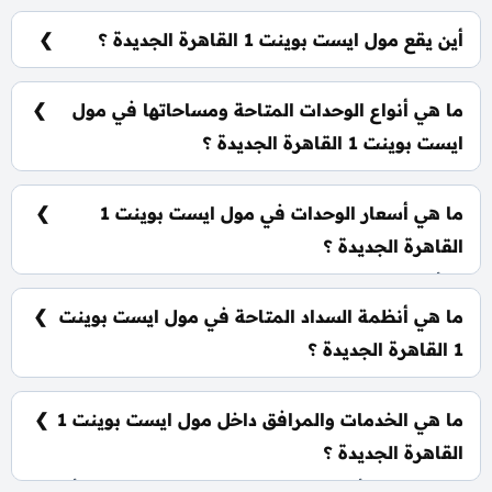
شركة كابيتال هيلز للتطوير العقاري Capital Hills
Developments CHD.
أين يقع مول ايست بوينت 1 القاهرة الجديدة ؟
يقع مول ايست بوينت 1 القاهرة الجديدة بقلب التجمع الأول
كتفرع من محور 79.
ما هي أنواع الوحدات المتاحة ومساحاتها في مول
ايست بوينت 1 القاهرة الجديدة ؟
يضم المول مجموعة متنوعة من الوحدات الاستثمارية،
تشمل: محلات تجارية: تبدأ من 63 متر² مكاتب إدارية: تبدأ
ما هي أسعار الوحدات في مول ايست بوينت 1
من 59 متر²
القاهرة الجديدة ؟
تبدأ الأسعار من 9,086,000 جنيه وتختلف حسب نوع
الوحدة والمساحة، كما أن الأسعار قابلة للتغيير حسب
ما هي أنظمة السداد المتاحة في مول ايست بوينت
تطورات السوق.
1 القاهرة الجديدة ؟
يمكنك حجز وحدتك بدفع مقدم 10% فقط، كما يتم
تقسيط الباقي على فترة تصل إلي 10 سنوات بدون أي
ما هي الخدمات والمرافق داخل مول ايست بوينت 1
فوائد.
القاهرة الجديدة ؟
يشمل المول أنظمة ذكية، سلالم ومصاعد بانورامية، أسرع