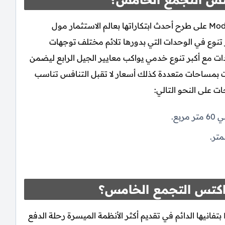
Modad Properties على طرح أحدث ابتكاراتها بعالم الاستثمار مول
ة الجديدة Brackets New Cairo مع أكبر تنوع في الوحدات التي بدورها تلائم مختلف توجهات
حدات مع أكبر تنوع خدمي يواكب معايير الجيل الرابع ليضمن
ت بمساحات متعددة كذلك أسعار لا تقبل التنافس تناسب
ت على النحو التالي:
كتس التجمع الخامس؟
تمتاز شركة موداد للتطوير العقاري Modad Properties بتفانيها الدائم في تقديم أكثر الأنظمة الميسرة رحلة الدفع