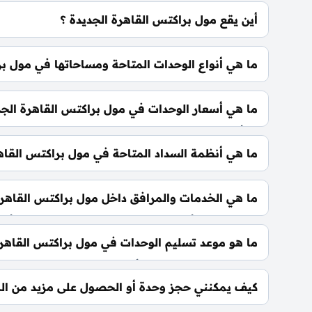
أين يقع مول براكتس القاهرة الجديدة ؟
يقع مول براكتس القاهرة الجديدة في قلب منطقة التج
ما هي أنواع الوحدات المتاحة ومساحاتها في مول بر
يضم المول مجموعة متنوعة من الوحدات الاستثمارية، تشمل: 
ما هي أسعار الوحدات في مول براكتس القاهرة الجد
تبدأ الأسعار من 180,000 جنيه للمتر و
تطورات السوق.
ما هي أنظمة السداد المتاحة في مول براكتس القاهر
فوائد.
ما هي الخدمات والمرافق داخل مول براكتس القاهرة
وحراسات أمنية مشددة.
ما هو موعد تسليم الوحدات في مول براكتس القاهرة
يتم تسليم الوحدات خلال أربع سنوات من تاريخ التعاقد
كيف يمكنني حجز وحدة أو الحصول على مزيد من الم
📞 يمكنك التواصل معنا عبر الرقم: 01060626827