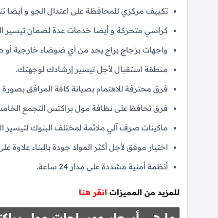
تكييف مركزي للمحافظة على اعتدال الجو و أيضا تنق
كراسي متحركة و أيضا خدمات عدة لضمان تيسير ال
واجهات بزجاج براج يحد من أي ضوضاء خارجية أو 
منطقة استقبال لأجل تيسير إرشادك لوجهتك.
فرق محترفة للاهتمام بصيانة كافة المرافق بصورة د
فرق تحافظ على نظافة مول براكتس التجمع الخامس
ماكينات صرف آلي ملائمة لمختلف البنوك لتيسير التع
اختيار موفق لأجل أكثر المواد جودة بالبناء علاوة 
أنظمة أمنية مشددة على مدار 24 ساعة.
للمزيد من المميزات
انقر هنا
ما هي أسعار ومساحات مول براك