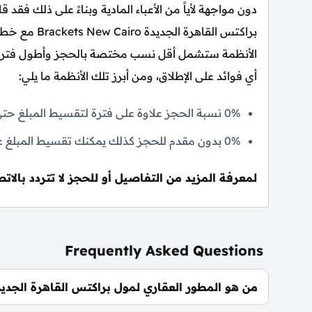
دون مواجهة لأياً من الأعباء المادية وبناءً على ذلك فقد
براكتس القاهر
الأنظمة ستشمل أقل نسب مختصة بالحجز وأطول فترات
أي فوائد على الإطلاق، ومن أبرز تلك الأنظمة ما يلي:
0% نسبة الحجز علاوة على فترة لتقسيط المبلغ حتى 10 سنوات.
0% بدون مقدم للحجز كذلك يمكنك تقسيط المبلغ على 10 سنوات.
لمعرفة المزيد من التفاصيل أو للحجز لا تتردد بالاتص
Frequently Asked Questions
من هو المطور العقاري لمول براكتس القاهرة الجديد
شركة موداد للتطوير العقاري Modad Properties.