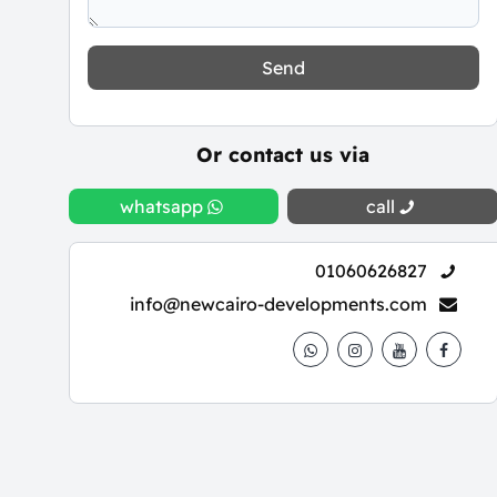
Send
Or contact us via
whatsapp
call
01060626827
info@newcairo-developments.com