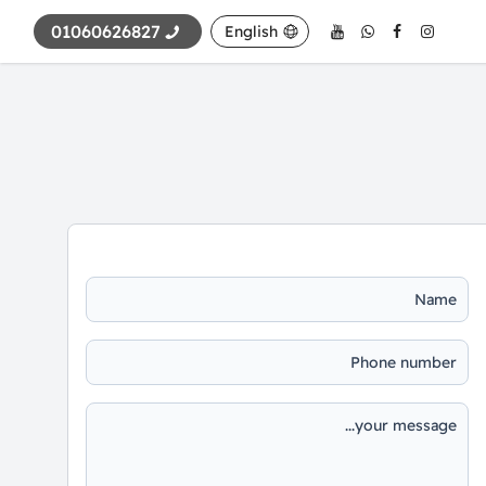
01060626827
English