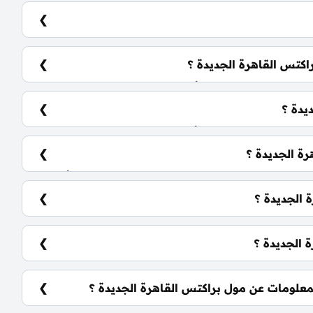
مع الخامس بصورة مباشرة على شارع التسعين الشمالي.
اكتس القاهرة الجديدة ؟
مكاتب إدارية: تبدأ من 50 متر²
يدة ؟
تختلف حسب نوع الوحدة والمساحة، كما أن الأسعار قابلة للتغيير حسب
ة الجديدة ؟
يمكنك حجز وحدتك بدون دفع مقدم للحجز 0% كما يتم تقسيط الباقي على فترة تصل إلي 10 سنوات بدون أي
 الجديدة ؟
يشمل المول أنظمة ذكية، سلالم ومصاعد بانورامية، أسرع مولدات كهربائية وإطفاء حرائق، multi story parking،
 الجديدة ؟
 بتشطيبات متكاملة.
علومات عن مول براكتس القاهرة الجديدة ؟