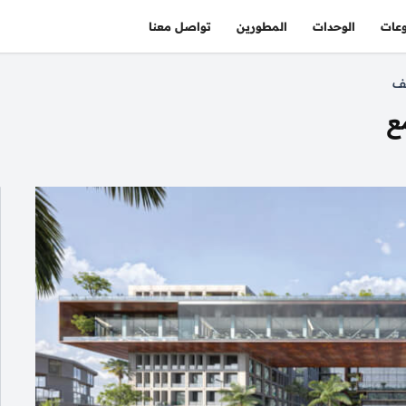
عات
الوحدات
المطورين
تواصل معنا
ف
ع