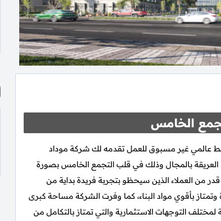
جمع الخامس
راكتس القاهرة الجديدة Brackets New Cairo نمط عالمي غير مسبوق للعمل تقدمه لك شركة موداد
Modad Pr كمحصلة لخبراتها العريقة بالمجال وذلك في قلب التجمع الخامس بصورة
در من العملاء الذين سيحظو بتجربة فريدة بداية من
وتمتاز بأقوي مواد البناء، كما وفرت الشركة مساحة كبرى
 لمختلف التوجهات الاستثمارية والتي تمتاز بالتكامل من