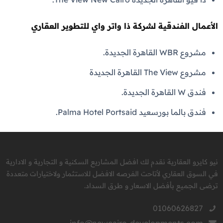
الأعمال الفندقية لشركة ذا واتر واي للتطوير العقاري
مشروع WBR القاهرة الجديدة.
مشروع The View القاهرة الجديدة
فندق W القاهرة الجديدة.
فندق بالما بورسعيد Palma Hotel Portsaid.
نيو كايرو العقارية نقدم لك افضل المشاريع السكنية و التجارية و الادارية
في السوق العقاري لأتاحت الفرصه الافضل للاستثمار ولاختيارات متعددة
ترضى الجميع بأفضل الاسعار و طرق السداد.
01060626827