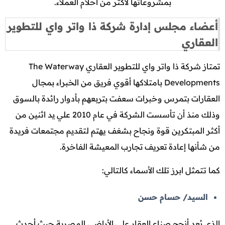
بمشروعاتها لأكثر من أحلام العملاء.
أعضاء مجلس إدارة شركة ذا واتر واي للتطوير
العقاري
تمتاز شركة ذا واتر واي للتطوير العقاري The Waterway
Developments بامتلاكها أقوي فريق من الخبراء بمجال
العقارات بتمرس وخبرات سعفت بتربعهم بأدوار رائدة بالسوق
وذلك منذ أن تأسست الشركة في عام 2010 علي يد اثنين من
أكثر المبتكرين قوة ونجاح بشغف يهتم لتقديم مجتمعات فريدة
من شأنها إعادة تعريف تجارب المعيشة الفاخرة.
كما تتمثل ابرز تلك الأسماء كالتالي:
السيد/ حسام حسن
الذي يُعد أنجح صناع العقار علي الأراضي المصرية حيث أحدث