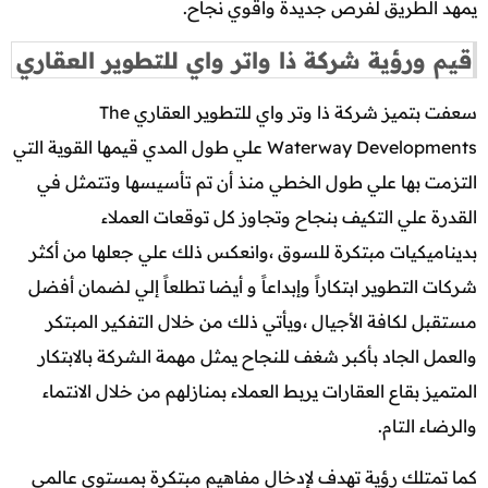
يمهد الطريق لفرص جديدة وأقوي نجاح.
قيم ورؤية شركة ذا واتر واي للتطوير العقاري
سعفت بتميز شركة ذا وتر واي للتطوير العقاري The
Waterway Developments علي طول المدي قيمها القوية التي
التزمت بها علي طول الخطي منذ أن تم تأسيسها وتتمثل في
القدرة علي التكيف بنجاح وتجاوز كل توقعات العملاء
بديناميكيات مبتكرة للسوق ،وانعكس ذلك علي جعلها من أكثر
شركات التطوير ابتكاراً وإبداعاً و أيضا تطلعاً إلي لضمان أفضل
مستقبل لكافة الأجيال ،ويأتي ذلك من خلال التفكير المبتكر
والعمل الجاد بأكبر شغف للنجاح يمثل مهمة الشركة بالابتكار
المتميز بقاع العقارات يربط العملاء بمنازلهم من خلال الانتماء
والرضاء التام.
كما تمتلك رؤية تهدف لإدخال مفاهيم مبتكرة بمستوي عالمي