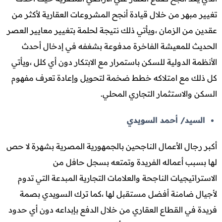
تغيير مبهر من خلال قيادة أنجح المشروعات العقارية لأكثر من
عقدين من الزمان ،ويأتي ذلك نتيجة لحلمة بتغيير معايير العصر
الحديث للمعيشة الفاخرة مدفوعة بشغفه في إدخال أحدث
الأنظمة الدولية للسكن باستمرار مع الابتكار دون أي كلل ،ويأتي
كل ذلك مع امتلاكه خطط ضخمة لتحويل وإعادة تعرف مفهوم
السكن والاستثمار التجاري المحلي.
السيد/ أحمد السويدي
أكبر رجال الأعمال الناجحين بالجمهورية المصرية بشهرة لا حص
لها بسبب أعماله الفريدة وتمتعه بسجل حافل من
الاستراتيجيات الناجحة والعلامات التجارية المبدعة التي تدوم
لأجيال ضامنة أفضل مستقبل لها ،كما ترك السويدي بصمة
فريدة في القطاع العقاري من خلال الدفع بإبداعه دون أي حدود