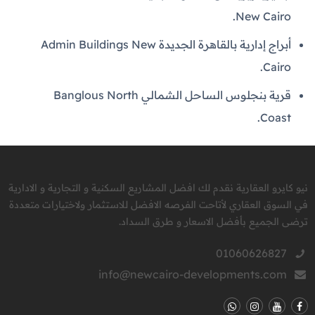
New Cairo.
أبراج إدارية بالقاهرة الجديدة Admin Buildings New
Cairo.
قرية بنجلوس الساحل الشمالي Banglous North
Coast.
نيو كايرو العقارية نقدم لك افضل المشاريع السكنية و التجارية و الادارية
في السوق العقاري لأتاحت الفرصه الافضل للاستثمار ولاختيارات متعددة
ترضى الجميع بأفضل الاسعار و طرق السداد.
01060626827
info@newcairo-developments.com