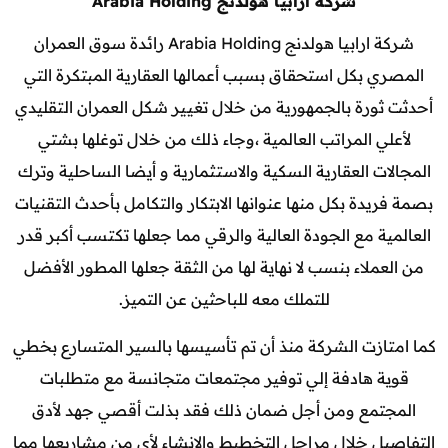
شركة ارابيا هولدنج Arabia Holding
شركة ارابيا هولدنج Arabia Holding رائدة سوق العمران
المصري بكل استحقاق بسبب أعمالها العقارية المبتكرة التي
أحدثت ثورة بالجمهورية من خلال تغيير شكل العمران التقليدي
لأعلي المراتب العالمية ،وجاء ذلك من خلال توغلها بشتي
المجالات العقارية السكية والاستثمارية و أيضا الساحلية وترك
بصمة فريدة بكل منها عنوانها الابتكار والتكامل بأحدث التقنيات
العالمية مع الجودة العالية والرقي مما جعلها تكتسب أكبر قدر
من العملاء بنسب لا نهاية لها من الثقة جعلها المطور الأفضل
للتملك معه للباحثين عن التميز.
كما امتازت الشركة منذ أن تم تأسيسها بالسير المتسارع بخطي
قوية هادفة إلي توفير مجتمعات متجانسة مع متطلبات
المجتمع ومن أجل ضمان ذلك فقد بذلت أقصي جهد لأدق
التفاصيل خلال مراحل التخطيط والإنشاء لأي من مشاريعها مما