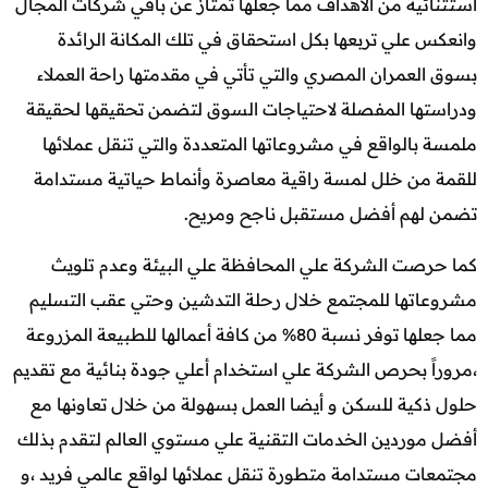
استثنائية من الأهداف مما جعلها تمتاز عن باقي شركات المجال
وانعكس علي تربعها بكل استحقاق في تلك المكانة الرائدة
بسوق العمران المصري والتي تأتي في مقدمتها راحة العملاء
ودراستها المفصلة لاحتياجات السوق لتضمن تحقيقها لحقيقة
ملمسة بالواقع في مشروعاتها المتعددة والتي تنقل عملائها
للقمة من خلل لمسة راقية معاصرة وأنماط حياتية مستدامة
تضمن لهم أفضل مستقبل ناجح ومريح.
كما حرصت الشركة علي المحافظة علي البيئة وعدم تلويث
مشروعاتها للمجتمع خلال رحلة التدشين وحتي عقب التسليم
مما جعلها توفر نسبة 80% من كافة أعمالها للطبيعة المزروعة
،مروراً بحرص الشركة علي استخدام أعلي جودة بنائية مع تقديم
حلول ذكية للسكن و أيضا العمل بسهولة من خلال تعاونها مع
أفضل موردين الخدمات التقنية علي مستوي العالم لتقدم بذلك
مجتمعات مستدامة متطورة تنقل عملائها لواقع عالمي فريد ،و