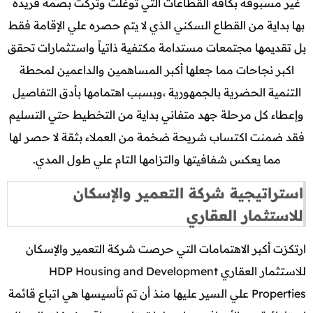
غير مسبوقة بكافة القطاعات التي توغلت وتركت بصمة فريدة
بها بداية من القطاع السكني الذي لا يتم حصره علي الإقامة فقط
بل تقديمها مجتمعات مستدامة مكتفية ذاتياً واستثمارات تحقق
اكبر نجاحات مما جعلها أكبر المساهمين والداعمين لمحطة
التنمية الحضرية بالجمهورية ،وبسبب اهتمامها بأدق التفاصيل
وإعطاء كل مرحلة جهد متفاني بداية من التخطيط حتي التسليم
فقد ضمنت اكتساب شريحة ضخمة من العملاء بثقة لا حصر لها
مما يعكس شفافيتها والتزامها التام علي طول المدي.
استراتيجية شركة التعمير والإسكان
للاستثمار العقاري
ارتكزت أكبر الاهتمامات التي حرصت شركة التعمير والإسكان
للاستثمار العقاري HDP Housing and Development
Properties علي السير عليها منذ أن تم تأسيسها هي اتباع قائمة