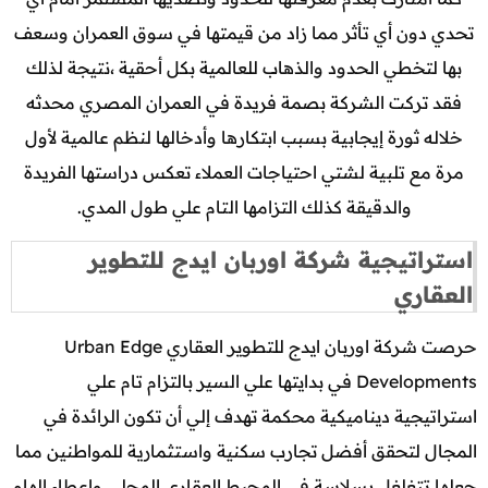
تحدي دون أي تأثر مما زاد من قيمتها في سوق العمران وسعف
بها لتخطي الحدود والذهاب للعالمية بكل أحقية ،نتيجة لذلك
فقد تركت الشركة بصمة فريدة في العمران المصري محدثه
خلاله ثورة إيجابية بسبب ابتكارها وأدخالها لنظم عالمية لأول
مرة مع تلبية لشتي احتياجات العملاء تعكس دراستها الفريدة
والدقيقة كذلك التزامها التام علي طول المدي.
استراتيجية شركة اوربان ايدج للتطوير
العقاري
حرصت شركة اوربان ايدج للتطوير العقاري Urban Edge
Developments في بدايتها علي السير بالتزام تام علي
استراتيجية ديناميكية محكمة تهدف إلي أن تكون الرائدة في
المجال لتحقق أفضل تجارب سكنية واستثمارية للمواطنين مما
جعلها تتغلغل بسلاسة في المحيط العقاري المحلي وإعطاء إلهام