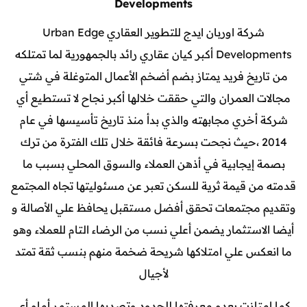
Developments
شركة اوربان ايدج للتطوير العقاري Urban Edge
Developments أكبر كيان عقاري رائد بالجمهورية لما تمتلكه
من تاريخ فريد يمتاز بضم أضخم الأعمال المتوغلة في شتي
مجالات العمران والتي حققت خلالها أكبر نجاح لا تستطيع أي
شركة أخري مجابهته والذي بدأ منذ تاريخ تأسيسها في عام
2014 ،حيث نجحت بسرعة فائقة خلال تلك الفترة من ترك
بصمة إيجابية في أذهن العملاء والسوق المحلي بسبب ما
قدمته من قيمة ثرية للسكن تعبر عن مسئوليتها تجاه المجتمع
وتقديم مجتمعات تحقق أفضل مستقبل يحافظ علي الأصالة و
أيضا الاستثمار يضمن أعلي نسب من الرضاء التام للعملاء وهو
ما انعكس علي امتلاكها شريحة ضخمة منهم بنسب ثقة تمتد
لأجيال
كما امتازت بعدم معرفتها للحدود وتصديها المستمر أمام أي