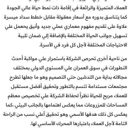
العملاء المتميزة والرائعة في إقامة ذات نمط حياة عالي الجودة
كما يتناسق بدوره مع أسعار معقولة مقابل خطط سداد ميسرة
علاوة على تقديم مفهوم معماري عملي جديد وأنيق يحعمل علي
تسهيل جوانب الحياة المختلفة بالإضافة إلي ضمان تلبية
الاحتياجات المختلفة لأجل كل فرد في الأسرة.
من ناحية أخرى تحرص الشركة باستمرار علي مواكبة أحدث
التطورات في سوق العمران علي المستوي الدولي بمختلف
مجالاته بداية من التدشين حتي التصميم وهو ما جعلها تطرح
مجتمعات مستدامة تتسم بالتطور وتحقيق أفضل مستقبل
للعملاء مريح للحياة نظراً لحفاظ الشركة علي تخصيص معظم
المساحات للمزروعات مما يعكس اهتمامها بالجانب البيئي ،كما
يعكس كل ذلك هدفها الأسمي وهو تحقيق أعلي نسب من الراحة
التامة لأجل العملاء باعتبارها المحرك الأساسي لها.