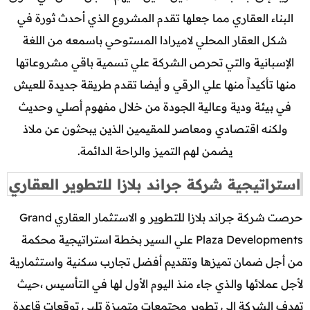
البناء العقاري مما جعلها تقدم المشروع الذي أحدث ثورة في
شكل العقار المحلي لاميرادا المستوحي باسمعه من اللغة
الإسبانية والتي تحرص الشركة علي تسمية باقي مشروعاتها
منها تأكيداً منها علي الرقي و أيضا تقدم طريقة جديدة للعيش
في بيئة ودية وعالية الجودة من خلال مفهوم أصلي وحديث
ولكنه اقتصادي ومعاصر للمقيمين الذين يبحثون عن ملاذ
يضمن لهم التميز والراحة الدائمة.
استراتيجية شركة جراند بلازا للتطوير العقاري
حرصت شركة جراند بلازا للتطوير و الاستثمار العقاري Grand
Plaza Developments علي السير بخطة استراتيجية محكمة
من أجل ضمان تميزها وتقديم أفضل تجارب سكنية واستثمارية
لأجل عملائها والذي جاء منذ اليوم الأول لها في التأسيس ،حيث
تهدف الشركة إلي تطوير مجتمعات متميزة تلبي توقعات قاعدة