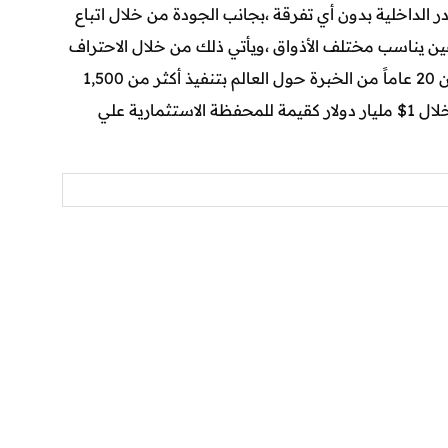
در الداخلية بدون أي تفرقة ،بجانب الجودة من خلال اتباع
عين يناسب مختلف الأذواق ،ويأتي ذلك من خلال الاحتراف
الذي أدي إلي الوفاء بالوعود والحفاظ علي تلك المكانة المرموقة والذي نتج عنه نجاح الشركة خلال تلك الفترة الممتدة لأكثر من 20 عاماً من الخبرة حول العالم بتنفيذ أكثر من 1,500
وحدة سكنية خلال 7 مشروعات مع 180,000 متر مربع تشمل الخدمات التعليمية والصجية و أيضا الترفيهية ،ويأتي ذلك من خلال 1$ مليار دولار كقيمة للمحفظة الاستثمارية علي