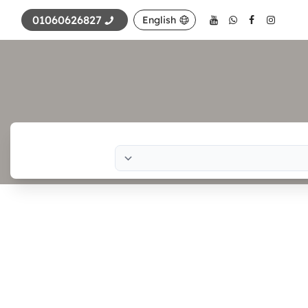
01060626827
English
Search