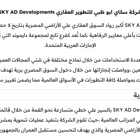
كة سكاي ابو ظبي للتطوير العقاري SKY AD Developments
شركة سكاي ابو ظبي للتطوير العقاري SKY AD Developments أكبر رواد السوق العقاري علي
ي معايير الرفاهية ،كما تُعد كفرع تابع لمجموعة دايموند التي تُع
الإمارات العربية المتحدة.
عددة الاستخدامات من خلال نماذج مختلفة في شتي المجالات العمران
عين ،وواصلت إنجازاتها من خلال دخول السوق المصري برية تهدف 
ذلك بمواصلة كافة التطورات في الأسواق العالمية مما يضمن تغيير س
ة
تمتاز شركة سكاي ابو ظبي للتطوير العقاري SKY AD Developments بالسير علي خطي متسار
 المراتب العالمية ،حيث تقوم الشركة بتنفيذ عمليات تنموية بمشر
 الأراضي المصرية والذي يهدف لتحسين مستقبل العمران بالجمهوري