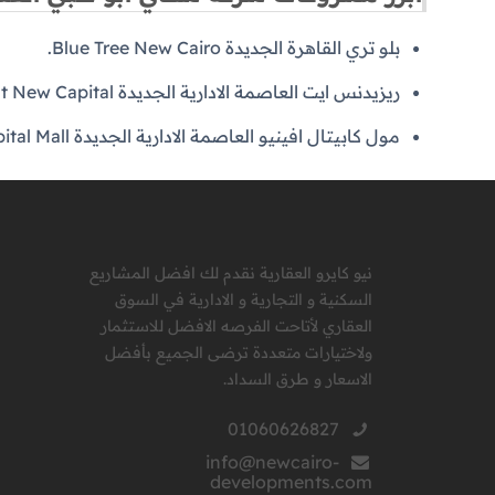
بلو تري القاهرة الجديدة Blue Tree New Cairo.
ريزيدنس ايت العاصمة الادارية الجديدة Residence Eight New Capital.
مول كابيتال افينيو العاصمة الادارية الجديدة Capital Avenue New Capital Mall.
نيو كايرو العقارية نقدم لك افضل المشاريع
السكنية و التجارية و الادارية في السوق
العقاري لأتاحت الفرصه الافضل للاستثمار
ولاختيارات متعددة ترضى الجميع بأفضل
الاسعار و طرق السداد.
01060626827
info@newcairo-
developments.com