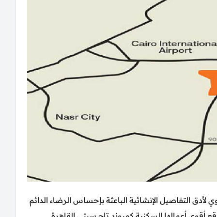
 Madinet Masr باهتمامها القوي لأدق التفاصيل الإنشائية الباعثة بإحساس الرضاء الدائم
ع أقوي أعمالها السكنية كمبوند تاج سيتي القاهرة