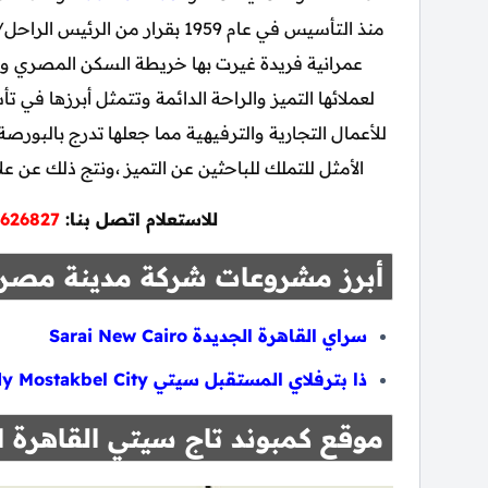
منذ التأسيس في عام 1959 بقرار 
عمرانية فريدة غيرت بها خريطة السكن المصري و
لعملائها التميز والراحة الدائمة وتتمثل أبرزها ف
للأعمال التجارية والترفيهية مما جعلها تدرج بالبورصة
الأمثل للتملك للباحثين عن التميز ،ونتج ذلك عن علاق
للاستعلام اتصل بنا:
626827
أبرز مشروعات شركة مدينة مصر
سراي القاهرة الجديدة Sarai New Cairo
ذا بترفلاي المستقبل سيتي The Butterfly Mostakbel City
موقع كمبوند تاج سيتي القاهرة ا