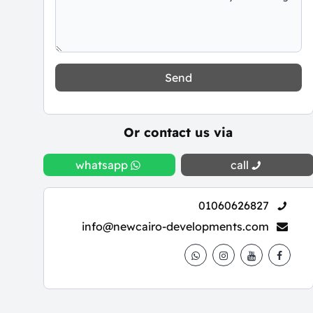
Send
Or contact us via
whatsapp
call
01060626827
info@newcairo-developments.com