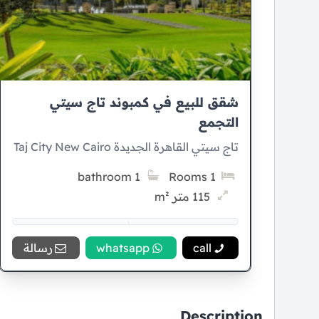
شقق للبيع في كمبوند تاج سيتي
التجمع
تاج سيتي القاهرة الجديدة Taj City New Cairo
1 bathroom
1 Rooms
115 متر m²
5% Down payment
8 سنوات Installment
call
whatsapp
رسالة
Description