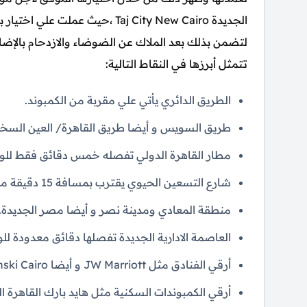
الجديدة Taj City New Cairo ،حيث
لتضمن بذلك بعد الملاك عن الضوضاء والازدحام بالإضاف
تتمثل أبرزها في النقاط التالية:
الطريق الدائري يأتي علي مقربة من الكمبوند.
طريق السويس و أيضا طريق القاهرة/ العين السخن
مطار القاهرة الدولي تفصله خمس دقائق فقط لل
شارع التسعين الحيوي يقترب بمسافة 15 دقيقة من الكمبوند.
منطقة المعادي ومدينة نصر و أيضا مصر الجديدة.
العاصمة الادارية الجديدة تفصلها دقائق معدودة ل
أرقي الفنادق مثل JW Marriott و أيضا Royal Maxim Palace Kempinski Cairo.
أرقي الكمبوندات السكنية مثل هايد بارك القاهرة ال