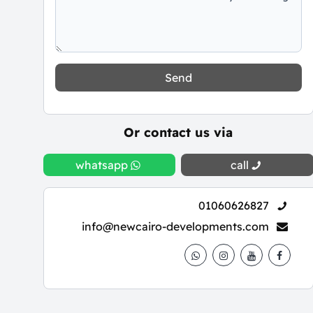
Send
Or contact us via
whatsapp
call
01060626827
info@newcairo-developments.com