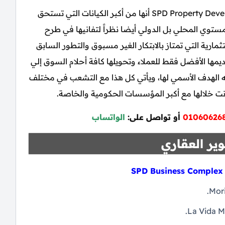
هكذا تثبت شركة السلام للتطوير العقاري SPD Property Development أنها من أكبر الكيانات التي تستحق
توي المحلي بل الدولي أيضا نظراً لتفانيها في طرح
رية التي تمتاز بالابتكار الغير مسبوق والتطور السابق
 كما تمتاز منذ أن تم تأسيسها في عام 1999 بتقديمها الأفضل فقط للعملاء وتحويلها كافة أحلام السوق إلي
ه الهدف الأسمي لها، ويأتي كل هذا مع التشعب في مختلف
ونت خلالها مع أكبر المؤسسات الحكومية والخاصة.
01060626
أو تواصل على:
الواتساب
ير العقاري