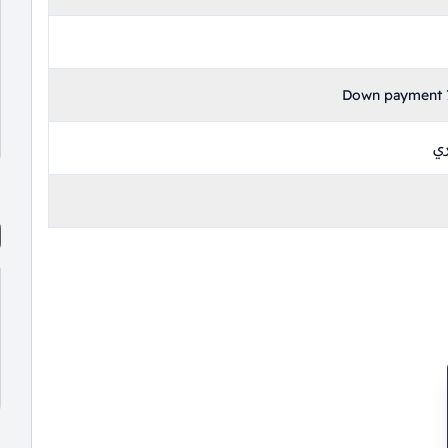
Down payment 7
ري