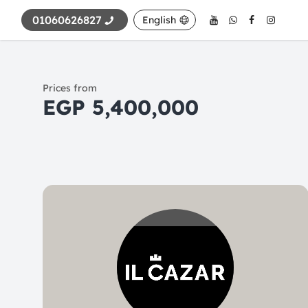
01060626827
English
Prices from
5,400,000 EGP