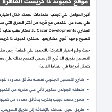
موقع كمبوند ذا كريست القاهرة ا
أكبر العوامل التي تجذب اهتمامات العملاء خلال اختياره
علي بعده عن التكدس مع قربه من أكثر الطرق التي ست
العقاري zar Developments
لتصبح وجهة أقوي مشاريعها المبتكرة كمبوند ذا كريست القاهرة الجديد
حيث وقع اختيار الشركة بالتحديد علي قطعة أرض مثا
التسعين طريق الدائري الأوسطي لتصبح بذلك علي مقربة 
تتمثل أبرزها في النقاط التالية:
شارع التسعين الجنوبي تفصله دقائق معدودة للو
منطقة الجولدن سكوير تأتي علي مقربة من الكمبون
محور محمد نجيب يقترب بدقائق معددة من كمبوند
طريق العين السخنة بالإضافة إلي طريق السويس.