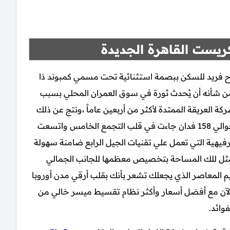
ريست القاهرة الجديدة
رح فريد للسكن ببصمة استثنائية تحت مسمي كمبوند ذا
 شأنه أن يُحدث ثورة في سوق العمران المحلي بسبب
كة العريقة الممتدة لأكثر من أربعين عاماً ،ونتج عن ذلك
اختيار موفق لقطعة أرض بمساحة شاسعة بلغت حوالي 158 فدان جاءت في قلب التجمع الخامس واتسعت
فيهية التي تعمل علي تقنيات الجيل الرابع ضامنة سهولة
الأمثل للك المساحة بتخصيص معظمها للجانب الجمالي
 المعاصر الذي يجعلك تشعر بأنك بقلب أرقي مدن أوروبا
 الآن مع أفضل أسعار وأكثر نظام تقسيط ميسر خالي من
فوائد.