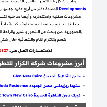
ويأتي لك كل هذا التميز العالمي بالكمبوند بسبب
Developments
الممتدة لأكثر من أربع عقود جعلتها 
مشروعات سكنية واستثمارية و أيضا ساحلية تتسم با
خططها بتقديم مجتمعات مستدامة مكتفية ذاتياً م
بالجمهورية لمن يبحث عن الشعور بالتميز والراحة الد
تتسم بالالتزام التام والشفافية خلال شتي
للاستفسارات اتصل على:
6827
أبرز مشروعات شركة الكزار للتطو
جلين القاهرة الجديدة Glen New Cairo
ستودا ريزيدنس مصر الجديدة Stoda Residence
كريك تاون القاهرة الجديدة Creek Town New Cairo