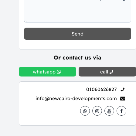
Send
Or contact us via
whatsapp
call
01060626827
info@newcairo-developments.com