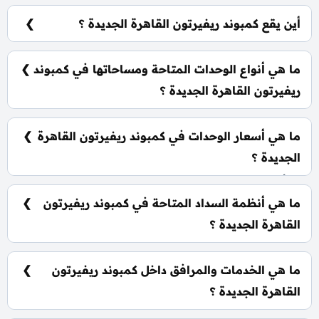
شركة ميركون للتطوير العقاري Mercon Developments.
أين يقع كمبوند ريفيرتون القاهرة الجديدة ؟
يقع كمبوند ريفيرتون القاهرة الجديدة في قلب منطقة
التجمع الخامس بصورة مباشرة أمام الجامعة الأمريكية.
ما هي أنواع الوحدات المتاحة ومساحاتها في كمبوند
ريفيرتون القاهرة الجديدة ؟
يضم الكمبوند مجموعة متنوعة من الوحدات السكنية،
تشمل: شقق سكنية: تبدأ من 54 متر² تاون هاوس: تبدأ من
ما هي أسعار الوحدات في كمبوند ريفيرتون القاهرة
262 متر²
الجديدة ؟
تبدأ الأسعار من 4,915,080 جنية وتختلف حسب نوع
الوحدة والمساحة، كما أن الأسعار قابلة للتغيير حسب
ما هي أنظمة السداد المتاحة في كمبوند ريفيرتون
تطورات السوق.
القاهرة الجديدة ؟
يمكنك حجز وحدتك بدفع مقدم 5% فقط، كما يتم تقسيط
الباقي على فترة تصل إلي 8 سنوات بدون أي فوائد.
ما هي الخدمات والمرافق داخل كمبوند ريفيرتون
القاهرة الجديدة ؟
يشمل الكمبوند مساحات خضراء واسعة، بحيرات صناعية،