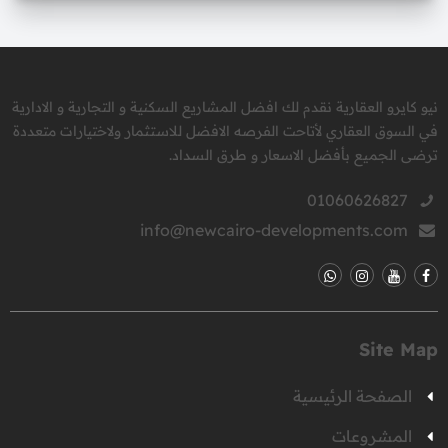
نيو كايرو العقارية نقدم لك افضل المشاريع السكنية و التجارية و الادارية
في السوق العقاري لأتاحت الفرصه الافضل للاستثمار ولاختيارات متعددة
ترضى الجميع بأفضل الاسعار و طرق السداد.
01060626827
info@newcairo-developments.com
Site Map
الصفحة الرئيسية
المشروعات