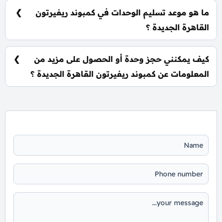
نادي اجتماعي، مناطق ترفيهية للأطفال، حمامات سباحة،
ما هو موعد تسليم الوحدات في كمبوند ريفيرتون
ومناطق تجارية.
القاهرة الجديدة ؟
يتم تسليم الوحدات خلال ثلاث سنوات ونصف من تاريخ
التعاقد، مع إمكانية التسليم نصف تشطيب أو تشطيب
كيف يمكنني حجز وحدة أو الحصول على مزيد من
كامل حسب رغبة العميل.
المعلومات عن كمبوند ريفيرتون القاهرة الجديدة ؟
📞 يمكنك التواصل معنا عبر الرقم: 01060626827