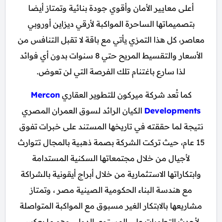
أعلى معايير الأمان وأقوي جودة بنائية وتمتاز أيضا
بتصميماتها الساحرة المواكبة لأرقي ديزاين أوروبي
معاصر، كل هذا التمزي يأتي مع باقة لا تقبل التنافس من
الأسعار والتقسيط المريح حتي 8 سنوات بدون أي فوائد
لذا سارع باغتنام تلك الفرصة التي لن تعوض.
كما تُعد شركة ميركون للتطوير العقاري
Mercon
Developments
الكيان الرائد لسوق العمران المصري
نتيجة لما حققته في تاريخها المستند على خبرات تفوق
15 عام، حيث تركت الشركة بصمة ذهبية بالمجال تتوارث
لأجيال من خلال مجتمعاتها السكنية المستدامة
وابتكاراتها الاستثمارية من خلال أبراج أيقونية بالشراكة
مع هندسة البناء الحكومية الصينية مصر ، وتمتاز
مشاريعها بالابتكار الغير مسبوق مع المواكبة المتواصلة
لأحدث التطورات على المستوي الدولي وهو ما يعكس