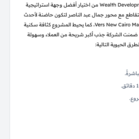
تمكنت شركة ويلث للتطوير والاستثمار العقاري Wealth Developments من اختيار أفضل وجهة استراتيجية
تقاطع مع محور جمال عبد الناصر لتكون حاضنة لأحدث
مشروعاتها الاستثمارية مول فيرس القاهرة الجديدة Vers New Cairo Mall، كما يحيط المشروع كثافة سكنية
 ضمنت الشركة جذب أكبر شريحة من العملاء وسهولة
رق الحيوية التالية:
اشرةً.