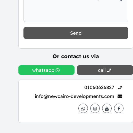
Send
Or contact us via
whatsapp
call
01060626827
info@newcairo-developments.com