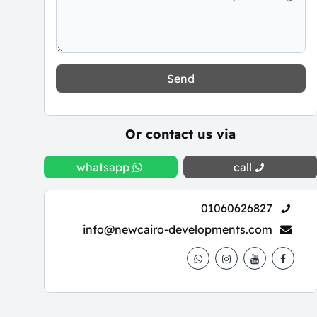
Send
Or contact us via
whatsapp
call
01060626827
info@newcairo-developments.com