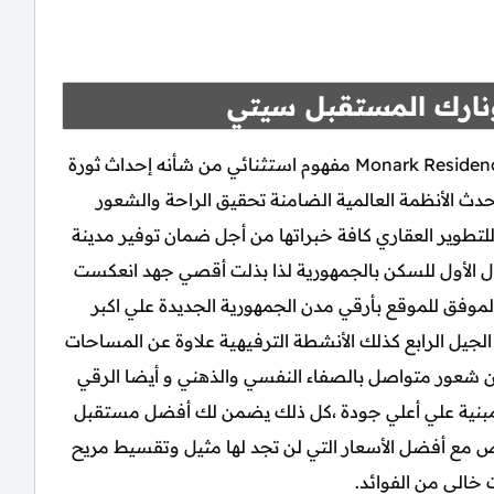
نارك المستقبل سيتي
كمبوند مونارك المستقبل سيتي Monark Residence Mostakbal City مفهوم استثنائي من شأنه إحداث ثورة
دث الأنظمة العالمية الضامنة تحقيق الراحة والشعور
لتطوير العقاري كافة خبراتها من أجل ضمان توفير مدينة
ل الأول للسكن بالجمهورية لذا بذلت أقصي جهد انعكست
 الموفق للموقع بأرقي مدن الجمهورية الجديدة علي اكبر
لجيل الرابع كذلك الأنشطة الترفيهية علاوة عن المساحات
من شعور متواصل بالصفاء النفسي والذهني و أيضا الرقي
المبنية علي أعلي جودة ،كل ذلك يضمن لك أفضل مستقبل
وض مع أفضل الأسعار التي لن تجد لها مثيل وتقسيط مريح