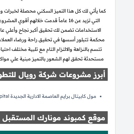
التي تزيد عن 16 عاماً قدمت خلالهم أقو
الاستخدامات تضمن لك تحقيق أكبر نجاح وأعلي عائ
محكمة تتبلور أسسها في تحقيق راحة ورضاء العملاء ع
تتسم بالنزاهة والالتزام التام مع تلبية مختلف اح
مستحدثة تحقق لهم الشعور بالتميز مبنية علي مواكب
أبرز مشروعات شركة رويال للتطوي
مول كابيتال برايم العاصمة الادارية الجديدة Capital Prime Mall New Capital.
موقع كمبوند مونارك المستقبل 