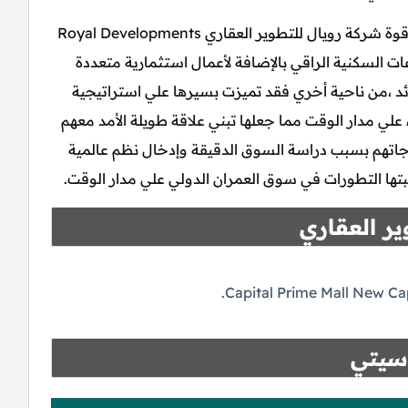
كما يأتي لك كل هذا التميز السكني محصلة لخبرات وقوة شركة رويال للتطوير العقاري Royal Developments
ي المشروعات السكنية الراقي بالإضافة لأعمال استثمارية متعددة
د ،من ناحية أخري فقد تميزت بسيرها علي استراتيجية
لي مدار الوقت مما جعلها تبني علاقة طويلة الأمد معهم
تياجاتهم بسبب دراسة السوق الدقيقة وإدخال نظم عالمية
تها التطورات في سوق العمران الدولي علي مدار الوقت.
ر العقاري
سيتي