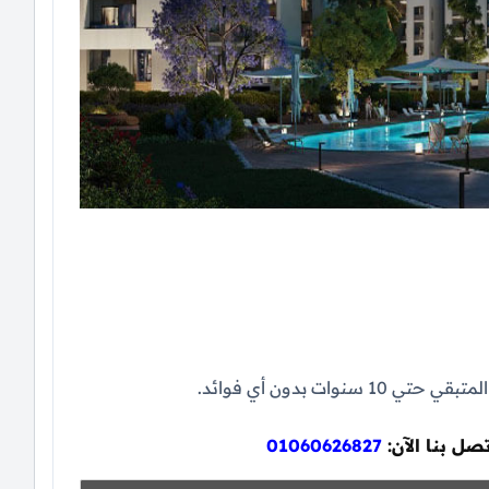
صل بنا الآن:
01060626827