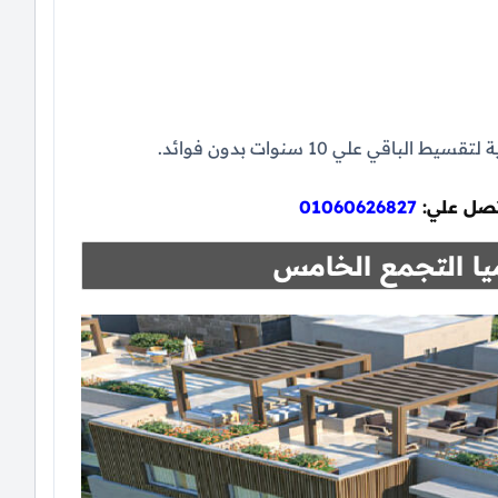
اتصل علي:
01060626827
يا التجمع الخامس