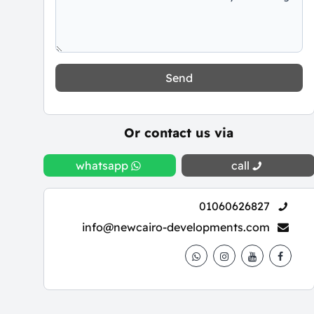
Send
Or contact us via
whatsapp
call
01060626827
info@newcairo-developments.com