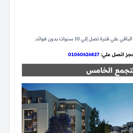
حجز اتصل علي:
01060626827
التجمع الخامس