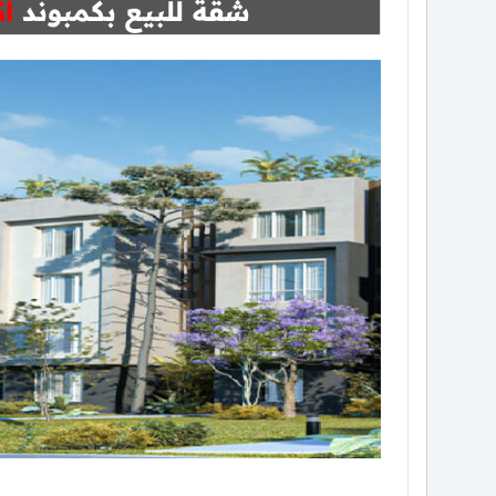
شقة للبيع بكمبوند
اك