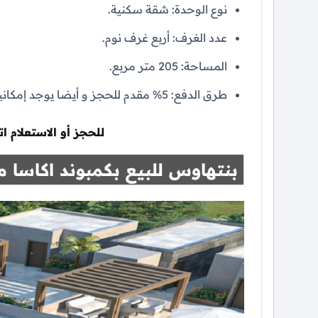
نوع الوحدة: شقة سكنية.
عدد الغرف: أربع غرف نوم.
المساحة: 205 متر مربع.
طرق الدفع: 5% مقدم للحجز و أيضا يوجد إمكانية لتقسيط الباقي علي 10 سنوات بدون فوائد.
للحجز أو الاستعلام 
بنتهاوس للبيع بكمبوند اكاسا م