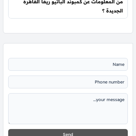
من المعلومات عن كمبوند الباتيو ريفا القاهرة
الجديدة ؟
📞 يمكنك التواصل معنا عبر الرقم: 01060626827
Send