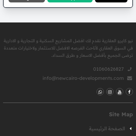
نيو كايرو العقارية نقدم لك افضل المشاريع السكنية و التجارية و الادارية
في السوق العقاري لأتاحت الفرصه الافضل للاستثمار ولاختيارات متعددة
ترضى الجميع بأفضل الاسعار و طرق السداد.
01060626827
info@newcairo-developments.com
Site Map
الصفحة الرئيسية