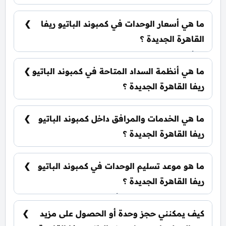
يضم الكمبوند مجموعة متنوعة من الوحدات السكنية،
تشمل: شقق سكنية: تبدأ من 116 متر² بنتهاوس: تبدأ
ما هي أسعار الوحدات في كمبوند الباتيو ريفا
من 125 متر²
القاهرة الجديدة ؟
تبدأ الأسعار من 8,500,000 جنيه وتختلف حسب نوع
الوحدة والمساحة، كما أن الأسعار قابلة للتغيير حسب
ما هي أنظمة السداد المتاحة في كمبوند الباتيو
تطورات السوق.
ريفا القاهرة الجديدة ؟
يمكنك حجز وحدتك بدفع مقدم 5% فقط، كما يتم
تقسيط الباقي على فترة تصل إلي 8 سنوات بدون أي
ما هي الخدمات والمرافق داخل كمبوند الباتيو
فوائد.
ريفا القاهرة الجديدة ؟
يشمل الكمبوند متنزهات طبيعية، كلوب هاوس
عالمي، نادي اجتماعي، مناطق ترفيهية للأطفال،
ما هو موعد تسليم الوحدات في كمبوند الباتيو
ومناطق تجارية متكاملة.
ريفا القاهرة الجديدة ؟
يتم تسليم الوحدات خلال أربع سنوات من تاريخ
التعاقد، مع إمكانية التسليم نصف تشطيب أو
كيف يمكنني حجز وحدة أو الحصول على مزيد
تشطيب كامل حسب رغبة العميل.