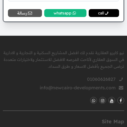
call
whatsapp
رسالة
نيو كايرو العقارية نقدم لك افضل المشاريع السكنية و التجارية و الادارية
في السوق العقاري لأتاحت الفرصه الافضل للاستثمار ولاختيارات متعددة
ترضى الجميع بأفضل الاسعار و طرق السداد.
01060626827
info@newcairo-developments.com
Site Map