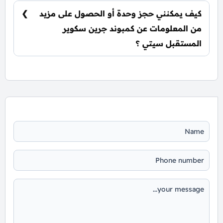
إمكانية التسليم نصف تشطيب أو تشطيب كامل
كيف يمكنني حجز وحدة أو الحصول على مزيد
حسب رغبة العميل.
من المعلومات عن كمبوند جرين سكوير
المستقبل سيتي ؟
📞 يمكنك التواصل معنا عبر الرقم: 01060626827