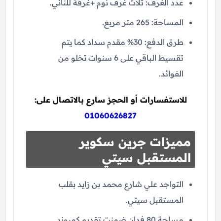
عدد الغرف: ثلاث غرف نوم +غرفة للناني.
المساحة: 265 متر مربع.
طرق الدفع: 30% مقدم سداد كما يتم
تقسيط الباقي على 6 سنوات تخلو من
الفوائد.
للاستفسارات أو الحجز سارع بالاتصال على:
01060626827
مميزات جرين سكوير
المستقبل سيتي
التواجد علي شارع محمد بن زايد بقلب
المستقبل سيتي.
مساحة 80 فدان ضمنت تقديم كمبوند