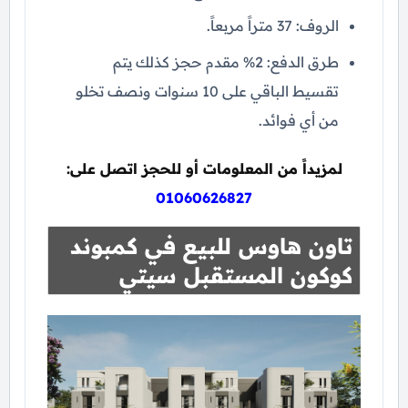
الروف: 37 متراً مربعاً.
طرق الدفع: 2% مقدم حجز كذلك يتم
تقسيط الباقي على 10 سنوات ونصف تخلو
من أي فوائد.
لمزيداً من المعلومات أو للحجز اتصل على:
01060626827
تاون هاوس للبيع في كمبوند
كوكون المستقبل سيتي