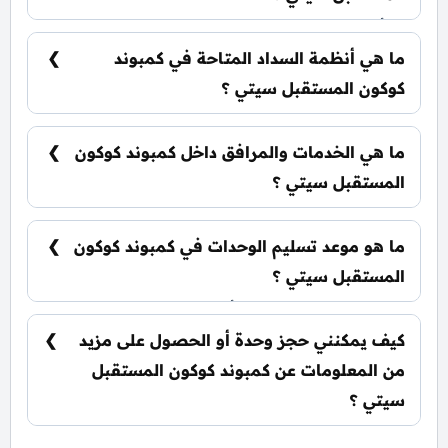
تبدأ الأسعار من 17,500,000 جنيه وتختلف حسب نوع
الوحدة والمساحة. الأسعار قابلة للتغيير حسب
ما هي أنظمة السداد المتاحة في كمبوند
تطورات السوق.
كوكون المستقبل سيتي ؟
يمكنك حجز وحدتك بدفع مقدم 2% فقط، مع تقسيط
الباقي على 10,5 سنوات بدون فوائد.
ما هي الخدمات والمرافق داخل كمبوند كوكون
المستقبل سيتي ؟
يشمل الكمبوند مساحات خضراء واسعة، بحيرات
صناعية، نادي اجتماعي، مناطق ترفيهية للأطفال،
ما هو موعد تسليم الوحدات في كمبوند كوكون
حمامات سباحة، ومناطق تجارية.
المستقبل سيتي ؟
يتم تسليم الوحدات خلال أربع سنوات من تاريخ
التعاقد، مع إمكانية التسليم نصف تشطيب أو
كيف يمكنني حجز وحدة أو الحصول على مزيد
تشطيب كامل حسب رغبة العميل.
من المعلومات عن كمبوند كوكون المستقبل
سيتي ؟
📞 يمكنك التواصل معنا عبر الرقم: 01060626827