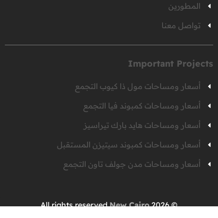
المطورين
تواصل معنا
Important Projects
أسعار ومساحات مول ذا كيوب التجمع
أسعار ومساحات كمبوند فيا التجمع
أسعار ومساحات هايد بارك تيراسيز
أسعار ومساحات كمبوند سيتيزن المستقبل
أسعار ومساحات مدن جولف تاون التجمع
New Cairo
© 2026 All rights reserved