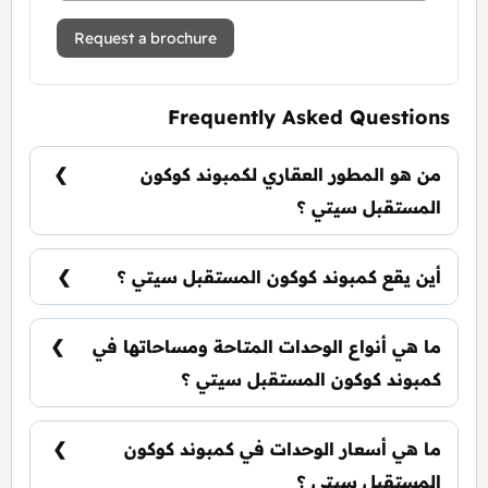
Request a brochure
Frequently Asked Questions
من هو المطور العقاري لكمبوند كوكون
المستقبل سيتي ؟
شركة ذا لاند للتطوير العقارى The Land
Developments TLD.
أين يقع كمبوند كوكون المستقبل سيتي ؟
يقع كمبوند كوكون في قلب المستقبل سيتي بالقرب
من الطريق الدائري.
ما هي أنواع الوحدات المتاحة ومساحاتها في
كمبوند كوكون المستقبل سيتي ؟
يضم الكمبوند مجموعة متنوعة من الوحدات السكنية،
تشمل: تاون هاوس: تبدأ من 188 متر²
ما هي أسعار الوحدات في كمبوند كوكون
المستقبل سيتي ؟