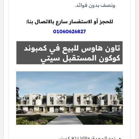
ونصف بدون فوائد.
للحجز أو الاستفسار سارع بالاتصال بنا:
01060626827
تاون هاوس للبيع في كمبوند
كوكون المستقبل سيتي
نوع الوحدة: KU Villa كورنر.