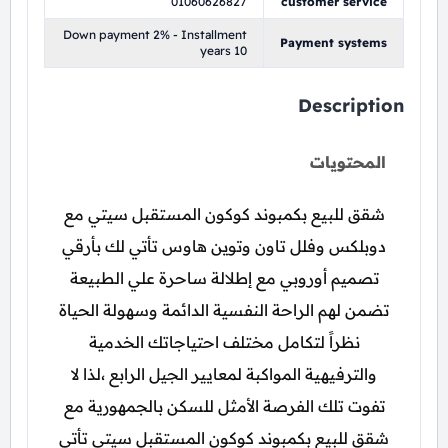
01060626827
customer service
Down payment 2% - Installment
Payment systems
years 10
Description
المحتويات
شقق للبيع بكمبوند كوكون المستقبل سيتي مع
دوبلكس وفلل تاون وتوين هاوس تأتي لك بأرقي
تصميم أوروبي مع إطلالة ساحرة علي الطبيعة
تضمن لهم الراحة النفسية الدائمة وسهولة الحياة
نظراً لتكامل مختلف احتياجاتك الخدمية
والترفيهية المواكبة لمعايير الجيل الرابع ،لذا لا
تفوت تلك الفرصة الأمثل للسكن بالجمهورية مع
شقق للبيع بكمبوند كوكون المستقبل سيتي تأتي