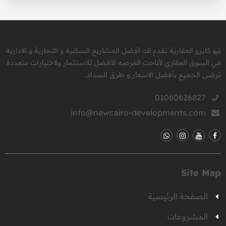
نيو كايرو العقارية نقدم لك افضل المشاريع السكنية و التجارية و الادارية
في السوق العقاري لأتاحت الفرصه الافضل للاستثمار ولاختيارات متعددة
ترضى الجميع بأفضل الاسعار و طرق السداد.
01060626827
info@newcairo-developments.com
Site Map
الصفحة الرئيسية
المشروعات