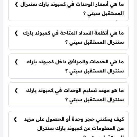
تشمل: شقق سكنية: تبدأ من 77 متر² بنتهاوس: تبدأ
ما هي أسعار الوحدات في كمبوند بارك سنترال
من 212 متر²
المستقبل سيتي ؟
تبدأ الأسعار من 6,900,000 جنيه وتختلف حسب نوع
الوحدة والمساحة. الأسعار قابلة للتغيير حسب
ما هي أنظمة السداد المتاحة في كمبوند بارك
تطورات السوق.
سنترال المستقبل سيتي ؟
يمكنك حجز وحدتك بدفع مقدم 5% فقط، مع تقسيط
الباقي على 8 سنوات بدون فوائد.
ما هي الخدمات والمرافق داخل كمبوند بارك
سنترال المستقبل سيتي ؟
يشمل الكمبوند مساحات خضراء واسعة، بحيرات
صناعية، نادي اجتماعي، مناطق ترفيهية للأطفال،
ما هو موعد تسليم الوحدات في كمبوند بارك
حمامات سباحة، ومناطق تجارية.
سنترال المستقبل سيتي ؟
يتم تسليم الوحدات خلال أربع سنوات من تاريخ
التعاقد، مع إمكانية التسليم نصف تشطيب أو
كيف يمكنني حجز وحدة أو الحصول على مزيد
تشطيب كامل حسب رغبة العميل.
من المعلومات عن كمبوند بارك سنترال