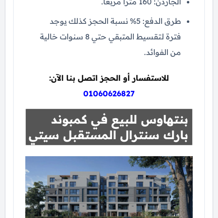
الجاردن: 160 متراً مربعاً.
طرق الدفع: 5% نسبة الحجز كذلك يوجد
فترة لتقسيط المتبقي حتي 8 سنوات خالية
من الفوائد.
للاستفسار أو الحجز اتصل بنا الآن:
01060626827
بنتهاوس للبيع في كمبوند
بارك سنترال المستقبل سيتي