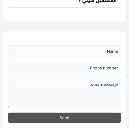
المستقبل سيتي ؟
📞 يمكنك التواصل معنا عبر الرقم: 01060626827
Send