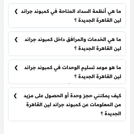
تبدأ الأسعار من 3,550,000 جنيه وتختلف حسب نوع
الوحدة والمساحة، كما أن الأسعار قابلة للتغيير حسب
ما هي أنظمة السداد المتاحة في كمبوند جراند
تطورات السوق.
لين القاهرة الجديدة ؟
يمكنك حجز وحدتك بدفع مقدم 5% فقط، كما يتم
تقسيط الباقي على فترة تصل إلي 10 سنوات بدون أي
ما هي الخدمات والمرافق داخل كمبوند جراند
فوائد.
لين القاهرة الجديدة ؟
يشمل الكمبوند سينما اوت دور، كلوب هاوس، تراك
1,7 كم للركض، منطقة تسوق متكاملة وحراسات
ما هو موعد تسليم الوحدات في كمبوند جراند
أمنية مشددة.
لين القاهرة الجديدة ؟
يتم تسليم الوحدات خلال أربع سنوات من تاريخ
التعاقد، مع إمكانية التسليم نصف تشطيب أو
كيف يمكنني حجز وحدة أو الحصول على مزيد
تشطيب كامل حسب رغبة العميل.
من المعلومات عن كمبوند جراند لين القاهرة
الجديدة ؟
📞 يمكنك التواصل معنا عبر الرقم: 01060626827