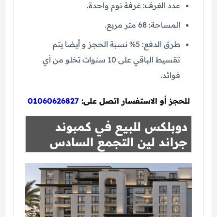
عدد الغرف: غرفة نوم واحدة.
المساحة: 68 متر مربع.
طرق الدفع: 5% نسبة الحجز و أيضا يتم
تقسيط الباقي على 10 سنوات تخلو من أي
فوائد.
للحجز أو الاستفسار اتصل على:
01060626827
دوبلكس للبيع في كمبوند
جراند لين التجمع السادس