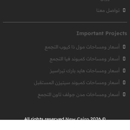
تواصل معنا
Important Projects
أسعار ومساحات مول ذا كيوب التجمع
أسعار ومساحات كمبوند فيا التجمع
أسعار ومساحات هايد بارك تيراسيز
أسعار ومساحات كمبوند سيتيزن المستقبل
أسعار ومساحات مدن جولف تاون التجمع
New Cairo
© 2026 All rights reserved