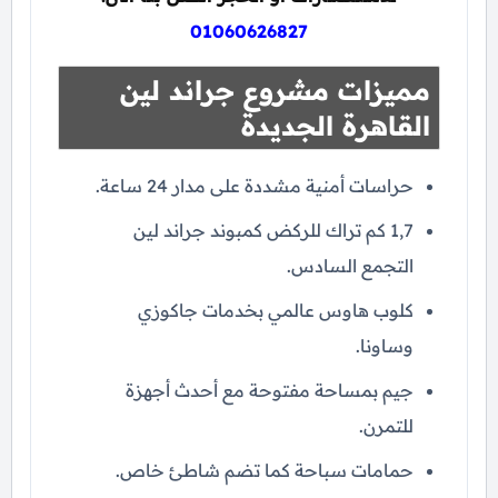
01060626827
مميزات مشروع جراند لين
القاهرة الجديدة
حراسات أمنية مشددة على مدار 24 ساعة.
1,7 كم تراك للركض كمبوند جراند لين
التجمع السادس.
كلوب هاوس عالمي بخدمات جاكوزي
وساونا.
جيم بمساحة مفتوحة مع أحدث أجهزة
للتمرن.
حمامات سباحة كما تضم شاطئ خاص.