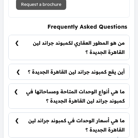
Request a brochure
Frequently Asked Questions
من هو المطور العقاري لكمبوند جراند لين
القاهرة الجديدة ؟
شركة التعمير والإسكان HDP Housing and
Development Properties.
أين يقع كمبوند جراند لين القاهرة الجديدة ؟
يقع كمبوند جراند لين القاهرة الجديدة في قلب
منطقة التجمع السادس.
ما هي أنواع الوحدات المتاحة ومساحاتها في
كمبوند جراند لين القاهرة الجديدة ؟
يضم الكمبوند مجموعة متنوعة من الوحدات السكنية،
تشمل: شقق سكنية: تبدأ من 68 متر² دوبلكس: تبدأ
ما هي أسعار الوحدات في كمبوند جراند لين
من 195 متر² تاون هاوس: تبدأ من 169 متر² فلل
مستقلة: تبدأ من 235 متر²
القاهرة الجديدة ؟