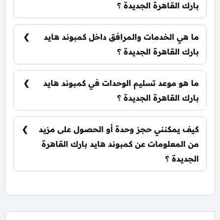
بارك القاهرة الجديدة ؟
يمكنك حجز وحدتك بدفع مقدم 5% فقط، كما يتم
تقسيط الباقي على فترة تصل إلي 8 سنوات بدون أي
ما هي الخدمات والمرافق داخل كمبوند هايد
فوائد.
بارك القاهرة الجديدة ؟
يشمل الكمبوند مساحات خضراء واسعة، بحيرات
صناعية، نادي اجتماعي، مناطق ترفيهية للأطفال،
ما هو موعد تسليم الوحدات في كمبوند هايد
حمامات سباحة، ومناطق تجارية.
بارك القاهرة الجديدة ؟
يتم تسليم الوحدات خلال سنة واحدة من تاريخ
التعاقد، مع إمكانية التسليم نصف تشطيب أو
كيف يمكنني حجز وحدة أو الحصول على مزيد
تشطيب كامل حسب رغبة العميل.
من المعلومات عن كمبوند هايد بارك القاهرة
الجديدة ؟
📞 يمكنك التواصل معنا عبر الرقم: 01060626827