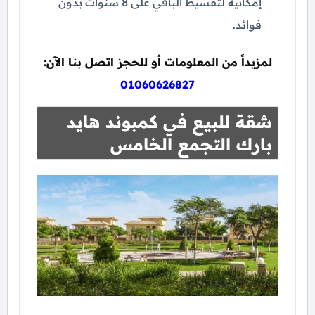
إمكانية لتقسيط الباقي على 8 سنوات بدون
فوائد.
لمزيداً من المعلومات أو للحجز اتصل بنا الآن:
01060626827
شقة للبيع في كمبوند هايد
بارك التجمع الخامس