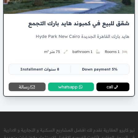
شقق للبيع في كمبوند هايد بارك التجمع
هايد بارك القاهرة الجديدة Hyde Park New Cairo
1 Rooms
1 bathroom
75 متر m²
5% Down payment
8 سنوات Installment
call
whatsapp
رسالة
نيو كايرو العقارية نقدم لك افضل المشاريع السكنية و التجارية و الادارية
في السوق العقاري لأتاحت الفرصه الافضل للاستثمار ولاختيارات متعددة