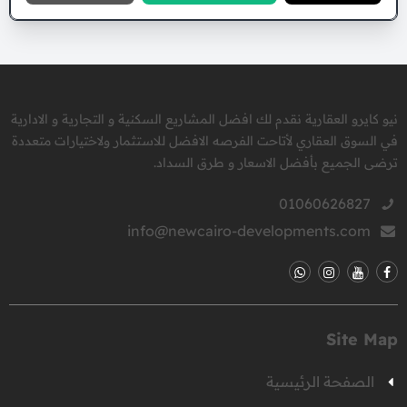
نيو كايرو العقارية نقدم لك افضل المشاريع السكنية و التجارية و الادارية
في السوق العقاري لأتاحت الفرصه الافضل للاستثمار ولاختيارات متعددة
ترضى الجميع بأفضل الاسعار و طرق السداد.
01060626827
info@newcairo-developments.com
Site Map
الصفحة الرئيسية