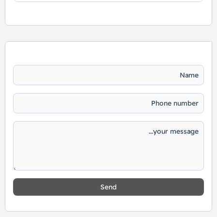
📞 يمكنك التواصل معنا عبر الرقم: 01060626827
Send