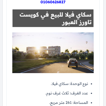
01060626827
سكاي فيلا للبيع في كويست
تاورز العبور
نوع الوحدة: سكاي فيلا.
عدد الغرف: ثلاث غرف نوم.
المساحة: 261 متر مربع.