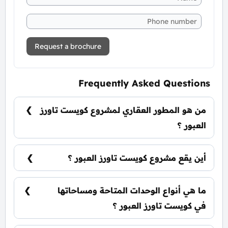
Request a brochure
Frequently Asked Questions
من هو المطور العقاري لمشروع كويست تاورز
العبور ؟
شركة معمار الأشراف للتطوير العقاري Memaar
AlAshraaf.
أين يقع مشروع كويست تاورز العبور ؟
يقع كويست تاورز في قلب مدينة العبور بالتحديد على
محور العبور الرئيسي تقاطع مع شارع مصر.
ما هي أنواع الوحدات المتاحة ومساحاتها
في كويست تاورز العبور ؟
يضم مشروع كويست تاورز العبور مجموعة متنوعة