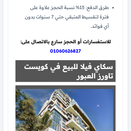
طرق الدفع: 15% نسبة الحجز علاوة على
فترة لتقسيط المتبقي حتي 7 سنوات بدون
أي فوائد.
للاستفسارات أو الحجز سارع بالاتصال على:
01060626827
سكاي فيلا للبيع في كويست
تاورز العبور