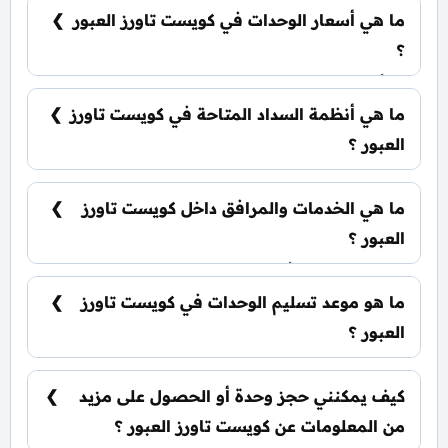
من الوحدات، تشمل: شقق سكنية: تبدأ من 57 متر²
ما هي أسعار الوحدات في كويست تاورز العبور
سكاي فيلا: تبدأ من 261 متر²
؟
تبدأ الأسعار من 3,144,000 جنيه وتختلف حسب نوع
الوحدة والمساحة، كما أن الأسعار قابلة للتغيير حسب
ما هي أنظمة السداد المتاحة في كويست تاورز
تطورات السوق.
العبور ؟
يمكنك حجز وحدتك بدفع مقدم 15% فقط، كما يتم
تقسيط الباقي على فترة تصل إلي 7 سنوات بدون أي
ما هي الخدمات والمرافق داخل كويست تاورز
فوائد.
العبور ؟
يشمل المشروع أول حمام سباحة على الروف بالعبور
،جيم بالروف، منطقة شواء على الروف، ملاعب بادل
ما هو موعد تسليم الوحدات في كويست تاورز
بارتفاع السماء، سبا ومنطقة صحية على الروف.
العبور ؟
يتم تسليم الوحدات خلال ثلاث سنوات من تاريخ
التعاقد، مع إمكانية التسليم نصف تشطيب أو
كيف يمكنني حجز وحدة أو الحصول على مزيد
تشطيب كامل حسب رغبة العميل.
من المعلومات عن كويست تاورز العبور ؟