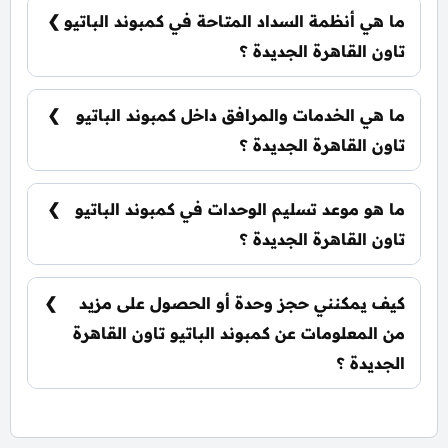
نوع الوحدة والمساحة، كما أن الأسعار قابلة للتغيير
ما هي أنظمة السداد المتاحة في كمبوند الباتيو
حسب تطورات السوق.
تاون القاهرة الجديدة ؟
يمكنك حجز وحدتك بدفع مقدم 5% فقط، كما يتم
تقسيط الباقي على فترة تصل إلي 7 سنوات بدون أي
ما هي الخدمات والمرافق داخل كمبوند الباتيو
فوائد.
تاون القاهرة الجديدة ؟
يشمل الكمبوند مساحات خضراء واسعة، بحيرات
صناعية، نادي اجتماعي، مناطق ترفيهية للأطفال،
ما هو موعد تسليم الوحدات في كمبوند الباتيو
حمامات سباحة، ومناطق تجارية.
تاون القاهرة الجديدة ؟
يتم تسليم الوحدات خلال سنتين ونصف من تاريخ
التعاقد، مع إمكانية التسليم نصف تشطيب أو
كيف يمكنني حجز وحدة أو الحصول على مزيد
تشطيب كامل حسب رغبة العميل.
من المعلومات عن كمبوند الباتيو تاون القاهرة
الجديدة ؟
📞 يمكنك التواصل معنا عبر الرقم: 01060626827