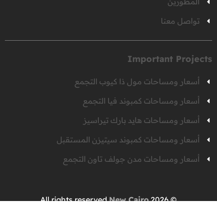
المطورين
تواصل معنا
Important Projects
أسعار ومساحات مول ذا كيوب التجمع
أسعار ومساحات كمبوند فيا التجمع
أسعار ومساحات هايد بارك تيراسيز
أسعار ومساحات كمبوند سيتيزن المستقبل
أسعار ومساحات مدن جولف تاون التجمع
New Cairo
© 2026 All rights reserved