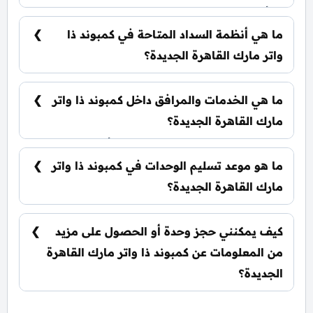
تبدأ الأسعار من 84,100,000 جنيه وتختلف حسب
نوع الوحدة والمساحة، كما أن الأسعار قابلة للتغيير
ما هي أنظمة السداد المتاحة في كمبوند ذا
حسب تطورات السوق.
واتر مارك القاهرة الجديدة؟
يمكنك حجز وحدتك بدفع مقدم 10% فقط، كما يتم
تقسيط الباقي على فترة تصل إلي 7 سنوات بدون أي
ما هي الخدمات والمرافق داخل كمبوند ذا واتر
فوائد.
مارك القاهرة الجديدة؟
يشمل الكمبوند شاطئ خاص للفلل، أنظمة سمارت،
كلوب هاوس ، حراسات أمنية مشددة ونادي اجتماعي.
ما هو موعد تسليم الوحدات في كمبوند ذا واتر
مارك القاهرة الجديدة؟
يتم تسليم الوحدات خلال عام واحد فقط من تاريخ
التعاقد، مع إمكانية التسليم نصف تشطيب أو
كيف يمكنني حجز وحدة أو الحصول على مزيد
تشطيب كامل حسب رغبة العميل.
من المعلومات عن كمبوند ذا واتر مارك القاهرة
الجديدة؟
📞 يمكنك التواصل معنا عبر الرقم: 01060626827