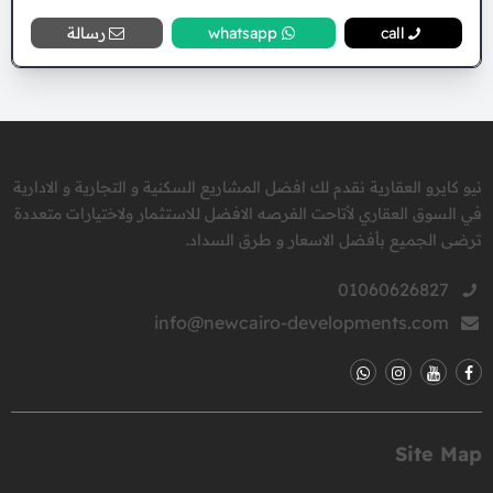
call
whatsapp
رسالة
نيو كايرو العقارية نقدم لك افضل المشاريع السكنية و التجارية و الادارية
في السوق العقاري لأتاحت الفرصه الافضل للاستثمار ولاختيارات متعددة
ترضى الجميع بأفضل الاسعار و طرق السداد.
01060626827
info@newcairo-developments.com
Site Map