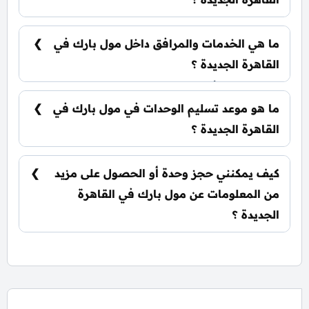
يمكنك حجز وحدتك بدفع مقدم 10% فقط، كما يتم
تقسيط الباقي على فترة تصل إلي 7 سنوات بدون أي
ما هي الخدمات والمرافق داخل مول بارك في
فوائد.
القاهرة الجديدة ؟
يشمل المول أنظمة ذكية، سلالم ومصاعد بانورامية،
أسرع مولدات كهربائية وإطفاء حرائق، جراجات
ما هو موعد تسليم الوحدات في مول بارك في
واسعة، وحراسات أمنية مشددة.
القاهرة الجديدة ؟
يتم تسليم الوحدات خلال ثلاث سنوات من تاريخ
التعاقد.
كيف يمكنني حجز وحدة أو الحصول على مزيد
من المعلومات عن مول بارك في القاهرة
الجديدة ؟
📞 يمكنك التواصل معنا عبر الرقم: 01060626827