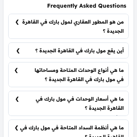
Frequently Asked Questions
من هو المطور العقاري لمول بارك في القاهرة
الجديدة ؟
شركة اب وايد للتطوير العقاري Upwyde
Developments.
أين يقع مول بارك في القاهرة الجديدة ؟
يقع مول بارك في القاهرة الجديدة بقلب التجمع
الخامس تحديداً بمنطقة الجولدن سكوير.
ما هي أنواع الوحدات المتاحة ومساحاتها
في مول بارك في القاهرة الجديدة ؟
يضم المول مجموعة متنوعة من الوحدات
الاستثمارية، تشمل: محلات تجارية: تبدأ من 107 متر²
ما هي أسعار الوحدات في مول بارك في
مكاتب إدارية: تبدأ من 56 متر² عيادات طبية: تبدأ من
53 متر²
القاهرة الجديدة ؟
تبدأ الأسعار من 9,600,000 جنيه وتختلف حسب نوع
الوحدة والمساحة، كما أن الأسعار قابلة للتغيير حسب
ما هي أنظمة السداد المتاحة في مول بارك في
تطورات السوق.
القاهرة الجديدة ؟