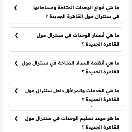
الخامس مباشرةً علي شارع التسعين.
ما هي أنواع الوحدات المتاحة ومساحاتها
في سنترال مول القاهرة الجديدة ؟
يضم المول مجموعة متنوعة من الوحدات
الاستثمارية، تشمل: مكاتب إدارية: تبدأ من 51 متر²
ما هي أسعار الوحدات في سنترال مول
القاهرة الجديدة ؟
تبدأ الأسعار من 11,466,000 جنيه وتختلف حسب نوع
الوحدة والمساحة، كما أن الأسعار قابلة للتغيير حسب
ما هي أنظمة السداد المتاحة في سنترال مول
تطورات السوق.
القاهرة الجديدة ؟
يمكنك حجز وحدتك بدفع مقدم 10% فقط، كما يتم
تقسيط الباقي على فترة تصل إلي 7 سنوات بدون أي
ما هي الخدمات والمرافق داخل سنترال مول
فوائد.
القاهرة الجديدة ؟
يشمل المول أنظمة ذكية، سلالم ومصاعد بانورامية،
أسرع مولدات كهربائية وإطفاء حرائق، جراجات
ما هو موعد تسليم الوحدات في سنترال مول
واسعة، وحراسات أمنية مشددة.
القاهرة الجديدة ؟