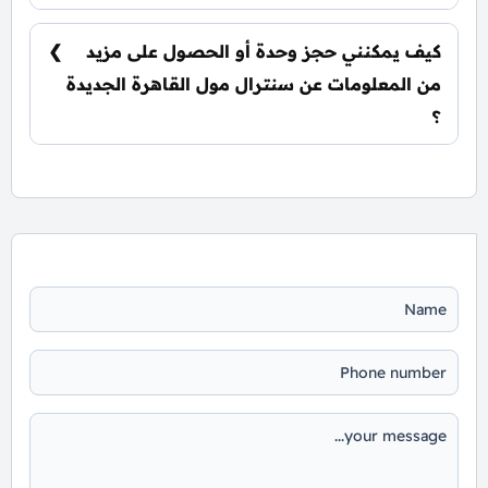
يتم تسليم الوحدات خلال عامين ونصف فقط من
تاريخ التعاقد.
كيف يمكنني حجز وحدة أو الحصول على مزيد
من المعلومات عن سنترال مول القاهرة الجديدة
؟
📞 يمكنك التواصل معنا عبر الرقم: 01060626827