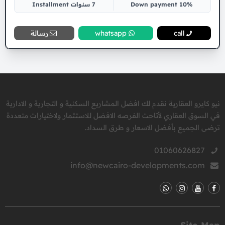
10% Down payment
7 سنوات Installment
call
whatsapp
رسالة
نيو كايرو العقارية نقدم لك افضل المشاريع السكنية و التجارية و الادارية
في السوق العقاري لأتاحت الفرصه الافضل للاستثمار ولاختيارات متعددة
ترضى الجميع بأفضل الاسعار و طرق السداد.
01060626827
info@newcairo-developments.com