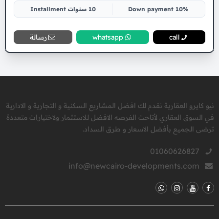
10% Down payment
10 سنوات Installment
call
whatsapp
رسالة
نيو كايرو العقارية نقدم لك افضل المشاريع السكنية و التجارية و الادارية
في السوق العقاري لأتاحت الفرصه الافضل للاستثمار ولاختيارات متعددة
ترضى الجميع بأفضل الاسعار و طرق السداد.
01060626827
info@newcairo-developments.com