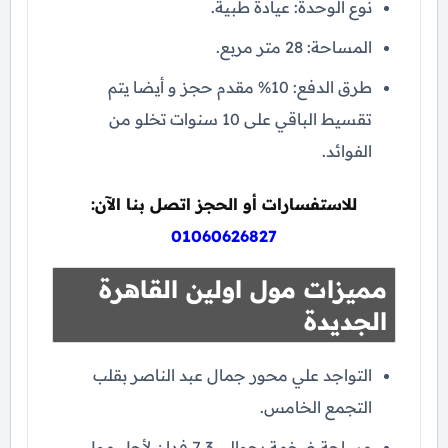
نوع الوحدة: عيادة طبية.
المساحة: 28 متر مربع.
طرق الدفع: 10% مقدم حجز و أيضا يتم
تقسيط الباقي على 10 سنوات تخلو من
الفوائد.
للاستفسارات أو الحجز اتصل بنا الآن:
01060626827
مميزات مول اولين القاهرة
الجديدة
التواجد علي محور جمال عبد الناصر بقلب
التجمع الخامس.
مساحة ضخمة بحوالي 7,3 فدان لأجل مول