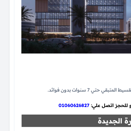
و للحجز اتصل علي:
01060626827
ة الجديدة