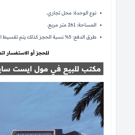
نوع الوحدة: محل تجاري.
المساحة: 261 متر مربع.
طرق الدفع: 5% نسبة الحجز كذلك يتم تقسيط الباقي علي 7 سنوات تخلو من أي فوائد.
للحجز أو الاستفسار اتص
مكتب للبيع في مول ايست ساي