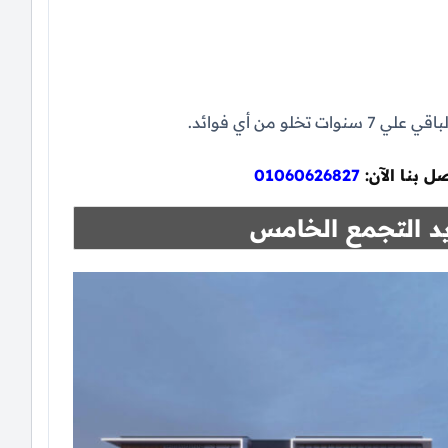
ل بنا الآن:
01060626827
د التجمع الخامس