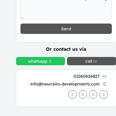
Send
Or contact us via
whatsapp
call
01060626827
info@newcairo-developments.com