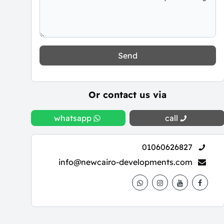
Send
Or contact us via
whatsapp
call
01060626827
info@newcairo-developments.com