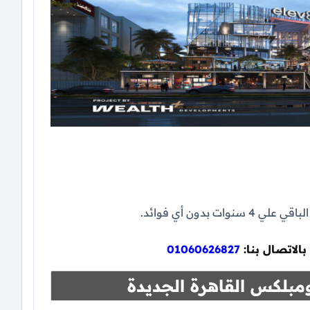
بالاتصال بنا:
01060626827