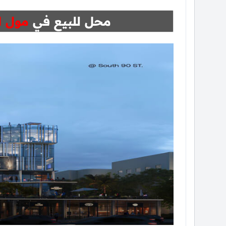
محل للبيع في
مول ايليف 8 