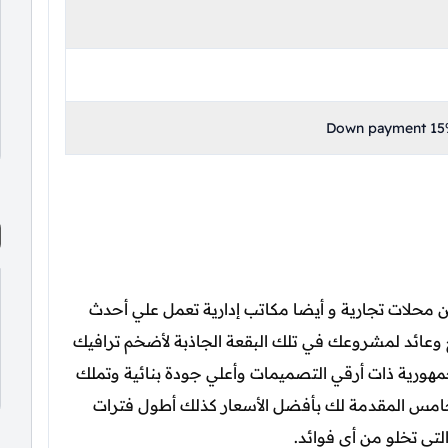
Down payment 15%
 8 التجمع الخامس من محلات تجارية و أيضا مكاتب إدارية تعمل علي أحدث
ح وعائد لمشروعك في تلك البقعة الجاذبة لأضخم ترافيك
الجمهورية ذات أرقي التصميمات وأعلي جودة بنائية وتملك
بيع في مول ايليف 8 التجمع الخامس المقدمة لك بأفضل الأسعار كذلك أطول فترات
لتي تخلو من أي فوائد.