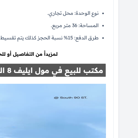
نوع الوحدة: محل تجاري.
المساحة: 36 متر مربع.
طرق الدفع: 15% نسبة الحجز كذلك يتم تقسيط المتبقي حتي 4 سنوات بدون أي فوائد.
لمزيداً من التفاصيل أو ل
مكتب للبيع في مول ايليف 8 التجمع الخامس