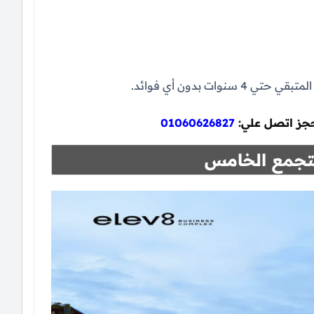
لحجز اتصل علي:
01060626827