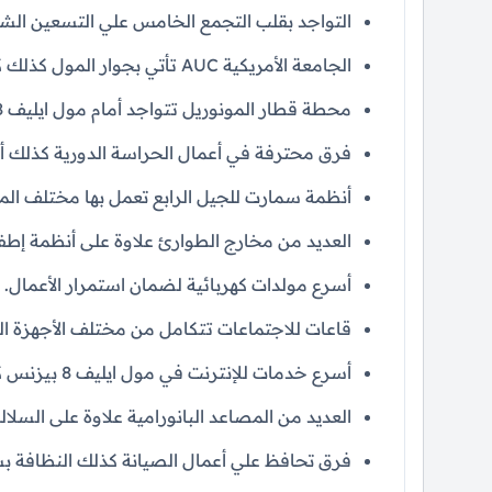
التواجد بقلب التجمع الخامس علي التسعين الشم
الجامعة الأمريكية AUC تأتي بجوار المول كذلك كونكرد بلازا.
محطة قطار المونوريل تتواجد أمام مول ايليف 8 بيزنس كومبلكس التجمع الخامس.
فرق محترفة في أعمال الحراسة الدورية كذلك أح
أنظمة سمارت للجيل الرابع تعمل بها مختلف المر
العديد من مخارج الطوارئ علاوة على أنظمة إطفا
أسرع مولدات كهربائية لضمان استمرار الأعمال.
قاعات للاجتماعات تتكامل من مختلف الأجهزة ال
أسرع خدمات للإنترنت في مول ايليف 8 بيزنس كومبلكس القاهرة الجديدة.
العديد من المصاعد البانورامية علاوة على السلالم
فرق تحافظ علي أعمال الصيانة كذلك النظافة ب