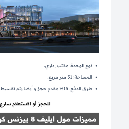
نوع الوحدة: مكتب إداري.
المساحة: 51 متر مربع.
طرق الدفع: 15% مقدم حجز و أيضا يتم تقسيط الباقي علي 4 سنوات بدون أي فوائد.
للحجز أو الاستعلام سارع 
مميزات مول ايليف 8 بيزنس كومبلكس القاهرة الجديدة