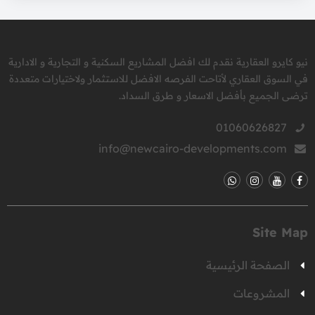
نيو كايرو العقارية نقدم لك افضل المشاريع السكنية و التجارية و الادارية
في السوق العقاري لأتاحت الفرصه الافضل للاستثمار ولاختيارات متعددة
ترضى الجميع بأفضل الاسعار و طرق السداد.
01060626827
info@newcairo-developments.com
Site Map
الصفحة الرئيسية
المشروعات