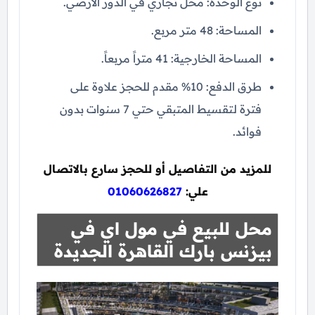
نوع الوحدة: محل تجاري في الدور الأرضي.
المساحة: 48 متر مربع.
المساحة الخارجية: 41 متراً مربعاً.
طرق الدفع: 10% مقدم للحجز علاوة على
فترة لتقسيط المتبقي حتي 7 سنوات بدون
فوائد.
للمزيد من التفاصيل أو للحجز سارع بالاتصال
علي:
01060626827
محل للبيع في مول اي في
بيزنس بارك القاهرة الجديدة