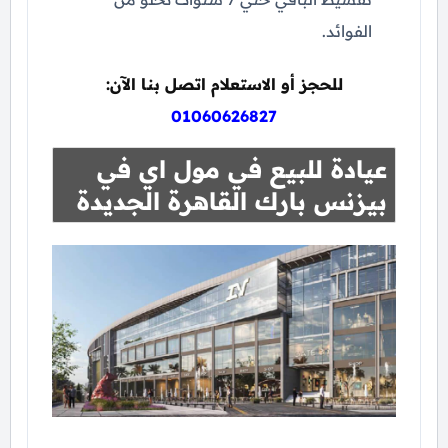
الفوائد.
للحجز أو الاستعلام اتصل بنا الآن:
01060626827
عيادة للبيع في مول اي في
بيزنس بارك القاهرة الجديدة