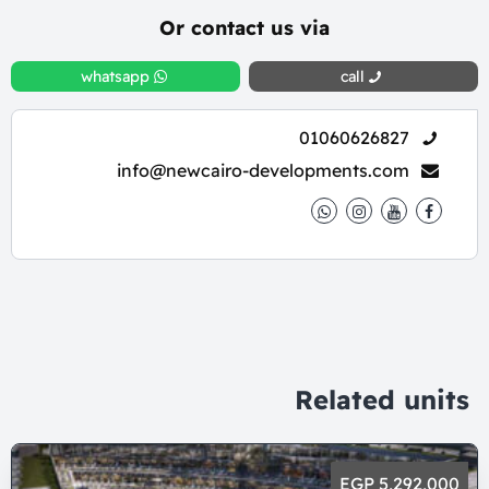
Or contact us via
whatsapp
call
01060626827
info@newcairo-developments.com
Related units
5,292,000 EGP