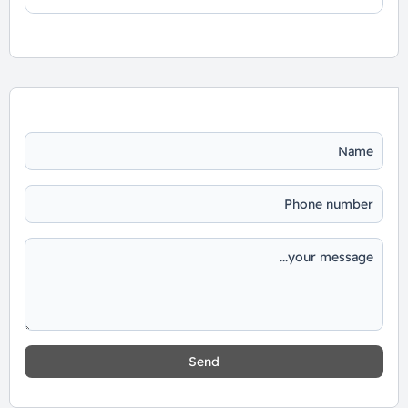
📞 يمكنك التواصل معنا عبر الرقم: 01060626827
Send