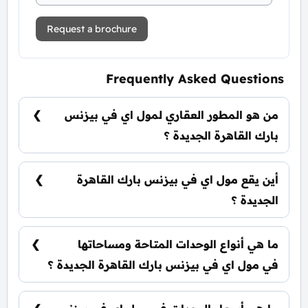
Request a brochure
Frequently Asked Questions
من هو المطور العقاري لمول اي في بيزنس
بارك القاهرة الجديدة ؟
شركة ويلث للتطوير العقاري Wealth
Developments.
أين يقع مول اي في بيزنس بارك القاهرة
الجديدة ؟
يقع مول اي في بيزنس بارك القاهرة الجديدة بالحي
الأول من التجمع علي محور 79 أمام ميدان البغدادي
ما هي أنواع الوحدات المتاحة ومساحاتها
بصورة مباشرة.
في مول اي في بيزنس بارك القاهرة الجديدة ؟
يضم المول مجموعة متنوعة من الوحدات
الاستثمارية، تشمل: محلات تجارية: تبدأ من 38 متر²