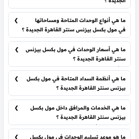
الجديدة ؟
يقع مول بكسل بيزنس سنتر القاهرة الجديدة في
قلب التجمع الخامس علي التسعين الشمالي وسط
ما هي أنواع الوحدات المتاحة ومساحاتها
منطقة البنوك بجانب النيابة الإدارية.
في مول بكسل بيزنس سنتر القاهرة الجديدة ؟
يضم المول مجموعة متنوعة من الوحدات
الاستثمارية، تشمل: محلات تجارية: تبدأ من 46 متر²
ما هي أسعار الوحدات في مول بكسل بيزنس
مكاتب إدارية: تبدأ من 44 متر²
سنتر القاهرة الجديدة ؟
تبدأ الأسعار من 8,062,040 جنيه وتختلف حسب نوع
الوحدة والمساحة، كما أن الأسعار قابلة للتغيير حسب
ما هي أنظمة السداد المتاحة في مول بكسل
تطورات السوق.
بيزنس سنتر القاهرة الجديدة ؟
يمكنك حجز وحدتك بدفع مقدم 15% فقط، كما يتم
تقسيط الباقي على فترة تصل إلي 6 سنوات بدون أي
ما هي الخدمات والمرافق داخل مول بكسل
فوائد.
بيزنس سنتر القاهرة الجديدة ؟
يشمل المول أنظمة ذكية، سلالم ومصاعد بانورامية،
أسرع مولدات كهربائية وإطفاء حرائق، جراجات
ما هو موعد تسليم الوحدات في مول بكسل
واسعة، وحراسات أمنية مشددة.