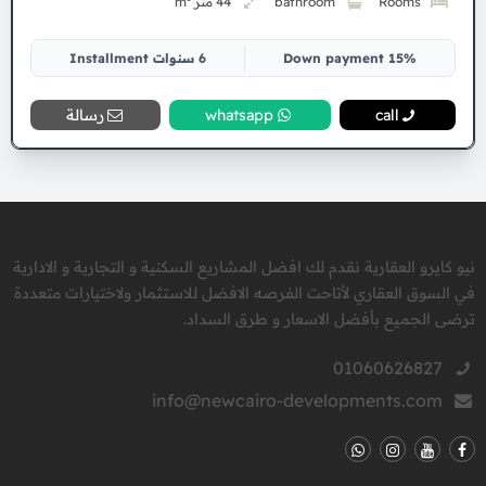
Rooms
bathroom
44 متر m²
15% Down payment
6 سنوات Installment
call
whatsapp
رسالة
نيو كايرو العقارية نقدم لك افضل المشاريع السكنية و التجارية و الادارية
في السوق العقاري لأتاحت الفرصه الافضل للاستثمار ولاختيارات متعددة
ترضى الجميع بأفضل الاسعار و طرق السداد.
01060626827
info@newcairo-developments.com