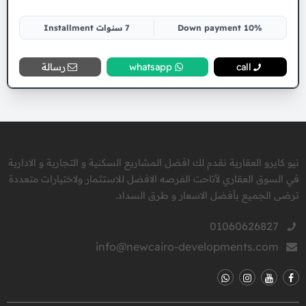
10% Down payment
7 سنوات Installment
call
whatsapp
رسالة
نيو كايرو العقارية نقدم لك افضل المشاريع السكنية و التجارية و الادارية
في السوق العقاري لأتاحت الفرصه الافضل للاستثمار ولاختيارات متعددة
ترضى الجميع بأفضل الاسعار و طرق السداد.
01060626827
info@newcairo-developments.com