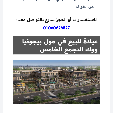
من الفوائد.
للاستفسارات أو الحجز سارع بالتواصل معنا:
01060626827
عيادة للبيع في مول بيجونيا
ووك التجمع الخامس