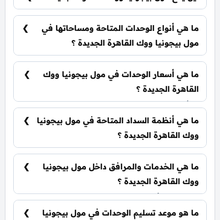
يقع مول بيجونيا ووك القاهرة الجديدة في التجمع
الخامس بقلب منطقة المستثمرين الجنوبية.
ما هي أنواع الوحدات المتاحة ومساحاتها في
مول بيجونيا ووك القاهرة الجديدة ؟
يضم المول مجموعة متنوعة من الوحدات
الاستثمارية، تشمل: محلات تجارية: تبدأ من 13 متر²
ما هي أسعار الوحدات في مول بيجونيا ووك
مكاتب إدارية: تبدأ من 31 متر² عيادات طبية: تبدأ من
31 متر²
القاهرة الجديدة ؟
تبدأ الأسعار من 110,000 جنية للمتر جنيه وتختلف
حسب نوع الوحدة والمساحة، كما أن الأسعار قابلة
ما هي أنظمة السداد المتاحة في مول بيجونيا
للتغيير حسب تطورات السوق.
ووك القاهرة الجديدة ؟
يمكنك حجز وحدتك بدفع مقدم 10% فقط، كما يتم
تقسيط الباقي على فترة تصل إلي 7 سنوات بدون أي
ما هي الخدمات والمرافق داخل مول بيجونيا
فوائد.
ووك القاهرة الجديدة ؟
يضم المول أنظمة ذكية، سلالم ومصاعد بانورامية،
أسرع مولدات كهربائية وإطفاء حرائق، جراجات
ما هو موعد تسليم الوحدات في مول بيجونيا
واسعة، وحراسات أمنية مشددة.