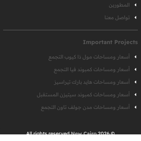
المطورين
تواصل معنا
Important Projects
أسعار ومساحات مول ذا كيوب التجمع
أسعار ومساحات كمبوند فيا التجمع
أسعار ومساحات هايد بارك تيراسيز
أسعار ومساحات كمبوند سيتيزن المستقبل
أسعار ومساحات مدن جولف تاون التجمع
New Cairo
© 2026 All rights reserved