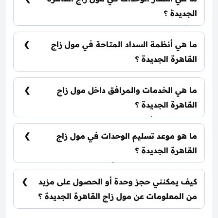
بمساحات متعددة سوف يتم طرحها للعلن في القريب
العاجل.
الجديدة ؟
تبدأ الأسعار من 185,000 جنيه للمتر وتختلف حسب
نوع الوحدة والمساحة، كما أن الأسعار قابلة للتغيير
ما هي أنظمة السداد المتاحة في مول زاج
حسب تطورات السوق.
القاهرة الجديدة ؟
يمكنك حجز وحدتك بدفع مقدم 10% فقط، كما يتم
تقسيط الباقي على فترة تصل إلي 8 سنوات بدون أي
ما هي الخدمات والمرافق داخل مول زاج
فوائد.
القاهرة الجديدة ؟
يشمل المول أنظمة ذكية، سلالم ومصاعد بانورامية،
أسرع مولدات كهربائية وإطفاء حرائق، جراجات
ما هو موعد تسليم الوحدات في مول زاج
واسعة، وحراسات أمنية مشددة.
القاهرة الجديدة ؟
يتم تسليم الوحدات خلال أربع سنوات من تاريخ
التعاقد.
كيف يمكنني حجز وحدة أو الحصول على مزيد
من المعلومات عن مول زاج القاهرة الجديدة ؟
📞 يمكنك التواصل معنا عبر الرقم: 01060626827