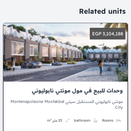
Related units
3,104,188 EGP
وحدات للبيع في مول مونتي نابوليوني
مونتي نابوليوني المستقبل سيتي Montenapoleone Mostakbal
City
Rooms
bathroom
25 متر m²