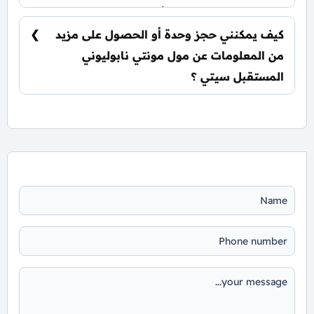
يتم تسليم الوحدات خلال أربع سنوات من تاريخ
التعاقد، مع إمكانية التسليم نصف تشطيب أو
كيف يمكنني حجز وحدة أو الحصول على مزيد
تشطيب كامل حسب رغبة العميل.
من المعلومات عن مول مونتي نابوليوني
المستقبل سيتي ؟
📞 يمكنك التواصل معنا عبر الرقم: 01060626827