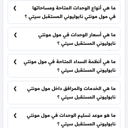
سيتي بالقرب من العاصمة الادارية الجديدة.
ما هي أنواع الوحدات المتاحة ومساحاتها
في مول مونتي نابوليوني المستقبل سيتي ؟
يضم المول مجموعة متنوعة من الوحدات
الاستثمارية، تشمل: محلات تجارية: تبدأ من 71 متر²
ما هي أسعار الوحدات في مول مونتي
مكاتب إدارية: تبدأ من 25 متر² عيادات طبية: تبدأ من
43 متر²
نابوليوني المستقبل سيتي ؟
تبدأ الأسعار من 3,104,188 جنيه وتختلف حسب نوع
الوحدة والمساحة، كما أن الأسعار قابلة للتغيير حسب
ما هي أنظمة السداد المتاحة في مول مونتي
تطورات السوق.
نابوليوني المستقبل سيتي ؟
يمكنك حجز وحدتك بدفع مقدم 10% فقط، كما يتم
تقسيط الباقي على فترة تصل إلي 7 سنوات بدون أي
ما هي الخدمات والمرافق داخل مول مونتي
فوائد.
نابوليوني المستقبل سيتي ؟
يشمل المول أنظمة ذكية، سلالم ومصاعد بانورامية،
أسرع مولدات كهربائية وإطفاء حرائق، جراجات
ما هو موعد تسليم الوحدات في مول مونتي
واسعة، وحراسات أمنية مشددة.
نابوليوني المستقبل سيتي ؟