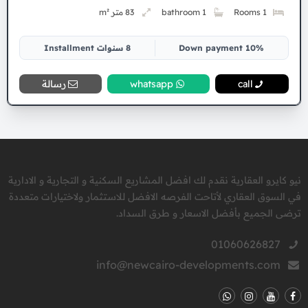
1 Rooms
1 bathroom
83 متر m²
10% Down payment
8 سنوات Installment
call
whatsapp
رسالة
نيو كايرو العقارية نقدم لك افضل المشاريع السكنية و التجارية و الادارية
في السوق العقاري لأتاحت الفرصه الافضل للاستثمار ولاختيارات متعددة
ترضى الجميع بأفضل الاسعار و طرق السداد.
01060626827
info@newcairo-developments.com