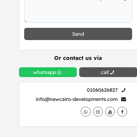
Send
Or contact us via
whatsapp
call
01060626827
info@newcairo-developments.com