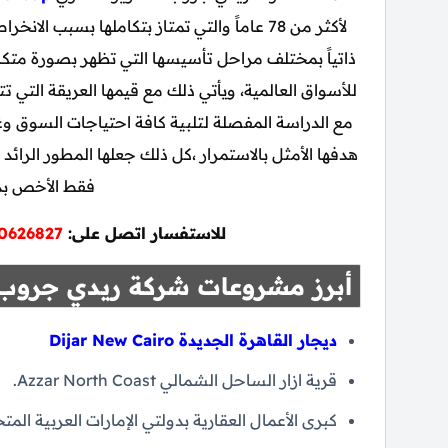
لأكثر من 78 عاماً والتي تمتاز بتكاملها بسب
ذاتياً بمختلف مراحل تأسيسها التي تظهر بصورة متكامل
للأسواق العالمية، ويأتي ذلك مع قيمها العريقة التي تتم
مع الدراسة المفصلة لتلبية كافة احتياجات السوق وغير
هدفها الأمثل بالاستمرار ،كل ذلك جعلها المطور الرائ
فقط الأخص بدو
للاستفسار اتصل على:
0626827
أبرز مشروعات شركة ريدي جروب ل
ديجار القاهرة الجديدة Dijar New Cairo
قرية ازار الساحل الشمالي Azzar North Coast.
كبرى الأعمال العقارية بدولتي الإمارات العربية الم