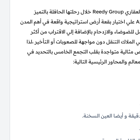
جاء في مقدمة اهتمامات شركة ريدي جروب للتطوير العقاري Reedy Group خلال رحلتها الحافلة بالتميز
لتأسيس كمبوند ازار القاهرة الجديدة Azzar New Cairo علي اختيار بقعة أرض استراتيجية واقعة في أهم المدن
ل للضوضاء والازدحام بالإضافة إلي الاقتراب من أكثر
 الملاك التنقل دون مواجهة للصعوبات أو التأخير ،لذا
 مثالية متواجدة بقلب التجمع الخامس بالتحديد في
لم والمحاور الرئيسية التالية: