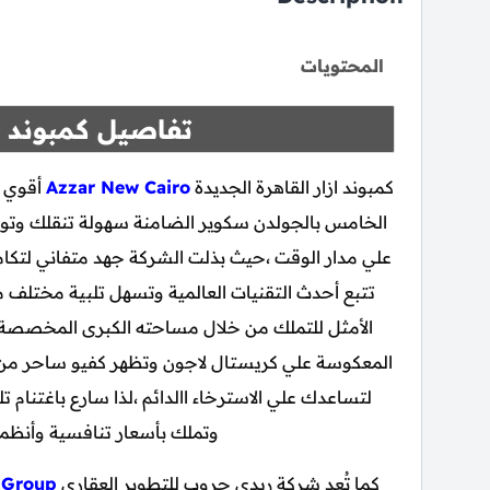
المحتويات
تفاصيل كمبوند از
كمبوند ازار القاهرة الجديدة
Azzar New Cairo
أقوي أ
الخامس بالجولدن سكوير الضامنة سهولة تنقلك وتواك
علي مدار الوقت ،حيث بذلت الشركة جهد متفاني لتكام
تتبع أحدث التقنيات العالمية وتسهل تلبية مختلف م
الأمثل للتملك من خلال مساحته الكبرى المخصصة
المعكوسة علي كريستال لاجون وتظهر كفيو ساحر من ش
لتساعدك علي الاسترخاء االدائم ،لذا سارع باغتنا
وتملك بأسعار تنافسية وأنظمة
كما تُعد شركة ريدي جروب للتطوير العقاري
 Group