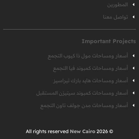
المطورين
تواصل معنا
Important Projects
أسعار ومساحات مول ذا كيوب التجمع
أسعار ومساحات كمبوند فيا التجمع
أسعار ومساحات هايد بارك تيراسيز
أسعار ومساحات كمبوند سيتيزن المستقبل
أسعار ومساحات مدن جولف تاون التجمع
New Cairo
© 2026 All rights reserved