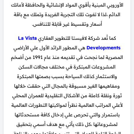
الأوروبي المبنية بأقوي المواد الإنشائية والحافظة لأمانك
الدائم ،لذا لا تفوت تلك التجربة الفريدة وتملك مع باقة
أسعار وتقسيط غير قابلة للتنافس.
كما تُعد شركة لافيستا للتطوير العقاري
La Vista
Developments
هي المطور الرائد الأول علي الأراضي
المصرية لما نجحت في تقديمه منذ عام 1991 من أضخم
المشروعات المبتكرة في مختلف مجالات السكن
والاستثمار كذلك السياحة بسبب بصمتها المبتكرة
ومفاهيمها الغير مسبوقة بالمجال التي حققت خلالها
ثورة ونقلة كاملة من الأشكال التقليدية للعمران المحلي
لأعلي المراتب العالمية نظراً لمواكبتها التطورات العالمية
باستمرار والتي تحرص علي إدخال كافة مستحدثاتها
لمشروعاتها ،كل ذلك يأتي مع هدف أسمي بتحقيق
الراحة التامة للعملاء التي تتسم علاقتها معهم بالنزاهة