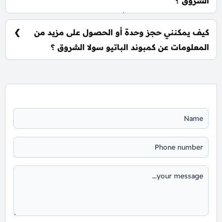
الشروق ؟
يتم تسليم الوحدات خلال أربع سنوات من تاريخ التعاقد، مع
إمكانية التسليم نصف تشطيب أو تشطيب كامل حسب
كيف يمكنني حجز وحدة أو الحصول على مزيد من
رغبة العميل.
المعلومات عن كمبوند الباتيو سولا الشروق ؟
📞 يمكنك التواصل معنا عبر الرقم: 01060626827