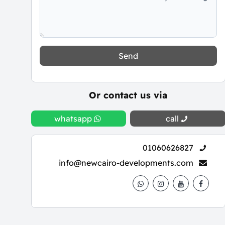
Send
Or contact us via
whatsapp
call
01060626827
info@newcairo-developments.com