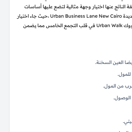
وير العقاري Tameer Developments الدقيقة الناتج عنها اختيار وجهة مثالية لتضع عليها أساسات
أقوي مشاريعها المبتكرة اوربن بيزنس لين القاهرة الجديدة Urban Business Lane New Cairo ،حيث جاء اختيار
الشركة علي قطعة أرض ضخمة داخل مشروع اوربن ووك Urban Walk في قلب التجمع الخامس مما يضمن
ا العين السخنة.
للمول.
قرب من المول.
يتي.