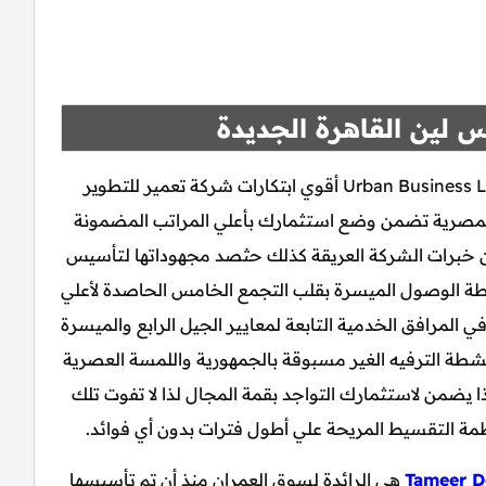
 لين القاهرة الجديدة
اوربن بيزنس لين القاهرة الجديدة Urban Business Lane New Cairo أقوي ابتكارات شركة تعمير للتطوير
 المصرية تضمن وضع استثمارك بأعلي المراتب المضمونة
عن خبرات الشركة العريقة كذلك حثصد مجهوداتها لتأسيس
نقطة الوصول الميسرة بقلب التجمع الخامس الحاصدة لأعلي
المرافق الخدمية التابعة لمعايير الجيل الرابع والميسرة
 أنشطة الترفيه الغير مسبوقة بالجمهورية واللمسة العصرية
هذا يضمن لاستثمارك التواجد بقمة المجال لذا لا تفوت تلك
ظمة التقسيط المريحة علي أطول فترات بدون أي فوائد.
Tameer D
هي الرائدة لسوق العمران منذ أن تم تأسيسها