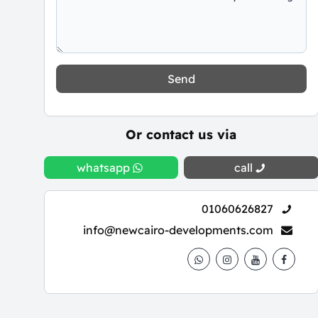
Send
Or contact us via
whatsapp
call
01060626827
info@newcairo-developments.com