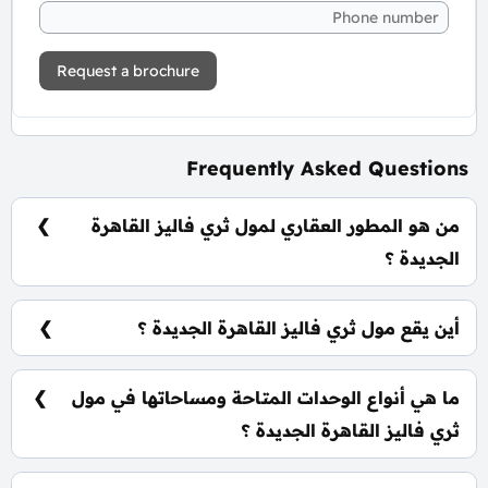
Request a brochure
Frequently Asked Questions
من هو المطور العقاري لمول ثري فاليز القاهرة
الجديدة ؟
شركة اب وايد للتطوير العقاري Upwyde Developments.
أين يقع مول ثري فاليز القاهرة الجديدة ؟
يقع مول ثري فاليز القاهرة الجديدة في قلب منطقة
التجمع الخامس.
ما هي أنواع الوحدات المتاحة ومساحاتها في مول
ثري فاليز القاهرة الجديدة ؟
يضم المول مجموعة متنوعة من الوحدات الاستثمارية
بمساحات متعددة من المتوقع طرحها للعلن في القريب