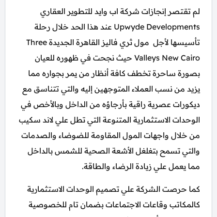
لم تقتصر إنجازات شركة اب وايد للتطوير العقاري
Upwyde Developments عند هذا الحد خلال رحلة
تأسيسها لأجل مول ثري فاليز القاهرة الجديدة Three
Valleys New Cairo حيث نجحت في ظهوره للعيان
بصورة ساحرة تخطف كافة أنظار من يمر بجواره مما
يزيد من نسب العملاء المتوجهين إليه والتي تتناسق مع
ديكورات عصرية راقية بأرجاؤه من الداخل وبالأخص في
الوحدات الاستثمارية المتنوعة التي تطل علي لاند سكيب
من خلال واجهات المول المقاومة للضوضاء والصدمات
والتي تسمح بتغلغل الأشعة الصحية للشمس بالداخل
مما يعمل علي زيادة الرضاء والطاقة.
كما حرصت الشركة علي تصميم الوحدات الاستثمارية
كالمكاتب وقاعات الاجتماعات بضمان تام للخصوصية