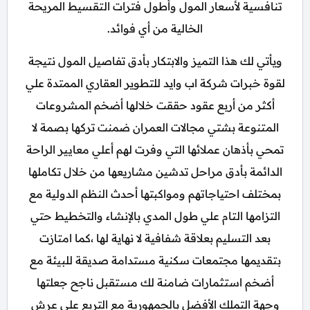
تنافسية لأسعار المول وأطول فترات التقسيط المريحة
الخالية من أي فوائد.
ويأتي لك هذا التميز والابتكار بأدق تفاصيل المول نتيجة
لقوة خبرات شركة اب وايد للتطوير العقاري الممتدة علي
أكثر من أربع عقود حققت خلالها أضخم المشروعات
المتنوعة بشتي مجالات العمران ضمنت تركها بصمة لا
تمحي بأذهان عملائها التي وفرت لهم أعلي معايير الراحة
الدائمة بأدق مراحل تدشين مشاريعها من خلال تكاملها
بمختلف احتياجاتهم ومواكبتها أحدث النظم الدولية مع
التزامها التام علي طول المدي بالإنشاء والتخطيط حتي
بعد التسليم بعلاقة شفافية لا نهاية لها ،كما امتازت
بتقديمها مجتمعات سكنية مستدامة صديقة للبيئة مع
أضخم استثمارات ضامنة لك مستقبل ناجح جعلتها
وجهة التملك الأفضل بالجمهورية مع التربع علي عرش