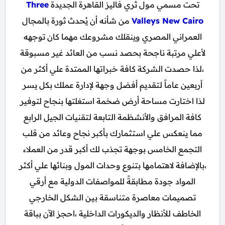
تحت مسمي مول ثري فاليز القاهرة الجديدة
Three
Valleys New Cairo
من شأنه أن يُحدث ثورة بالمجال
العمراني المصري وينقلك مشروعك مهما كان توجهه
لأعلي مرتبة ناجحة بحصد نسب من العائد غير مسبوقة
،لذا حصدت الشركة كافة خبراتها الممتدة علي أكثر من
أربعين عاماً لتقديم أفضل وجهة لإدارة عملك بكل يسر
لذا اختارت مساحة أرض ضخمة استغلتها بنجاح لتوفير
كافة المرافق والأنشظمة التابعة لتقنيات الجيل الرابع
مما ينعكس علي استثمارك بأكبر نجاح وعائد من قلب
التجمع الخامس بوجهة تجذب لك أكبر قدر من العملاء
،بالإضافة لاهتمامها بتنوع وحدات المول وبنائها علي أكثر
المواد جودة مطابقةً للمواصفات الدولية مع أرقي
تصميمات معاصرة متناسقة بين الشكل الخارجي
الخاطف للأنظار والديكورات الداخلية ،احجز الآن بباقة