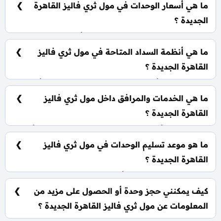
ما هي أسعار الوحدات في مول ثري فاليز القاهرة
العاجل.
الجديدة ؟
باقة من الأسعار التنافسية من المقرر أن يتم الإعلان عنها
في القريب العاجل.
ما هي أنظمة السداد المتاحة في مول ثري فاليز
القاهرة الجديدة ؟
يمكنك الحجز بأقل مقدم مع التقسيط المريح على أطول
الفترات الخالية من أي فوائد، كما سيتم طرح الأنظمة للعلن
ما هي الخدمات والمرافق داخل مول ثري فاليز
بالقريب العاجل.
القاهرة الجديدة ؟
يشمل المول أنظمة ذكية، سلالم ومصاعد بانورامية، أسرع
مولدات كهربائية وإطفاء حرائق، جراجات واسعة،
ما هو موعد تسليم الوحدات في مول ثري فاليز
وحراسات أمنية مشددة.
القاهرة الجديدة ؟
يتم تسليم الوحدات خلال أربع سنوات من تاريخ التعاقد.
كيف يمكنني حجز وحدة أو الحصول على مزيد من
المعلومات عن مول ثري فاليز القاهرة الجديدة ؟